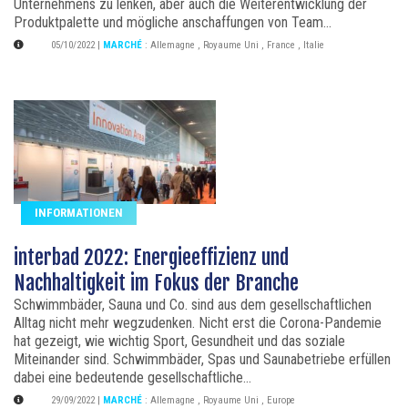
Unternehmens zu lenken, aber auch die Weiterentwicklung der
Produktpalette und mögliche anschaffungen von Team...
05/10/2022
|
MARCHÉ
:
Allemagne
,
Royaume Uni
,
France
,
Italie
INFORMATIONEN
interbad 2022: Energieeffizienz und
Nachhaltigkeit im Fokus der Branche
Schwimmbäder, Sauna und Co. sind aus dem gesellschaftlichen
Alltag nicht mehr wegzudenken. Nicht erst die Corona-Pandemie
hat gezeigt, wie wichtig Sport, Gesundheit und das soziale
Miteinander sind. Schwimmbäder, Spas und Saunabetriebe erfüllen
dabei eine bedeutende gesellschaftliche...
29/09/2022
|
MARCHÉ
:
Allemagne
,
Royaume Uni
,
Europe