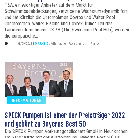
T&A, ein wichtiger Anbieter auf dem Markt für
Schwimmbadabdeckungen, setzt seine Wachstumsdynamik fort
und hat kürzlich die Unternehmen Covrex und Walter Pool
übernommen. Walter Piscine und Covrex, früher Teil des
Familienunternehmens TSPH (The Swimming Pool Hub), werden
die europäische...
01/09/2022
|
MARCHÉ
:
Allemagne
,
Royaume Uni
,
France
INFORMATIONEN
SPECK Pumpen ist einer der Preisträger 2022
und gehört zu Bayerns Best 50
Die SPECK Pumpen Verkaufsgesellschaft GmbH in Neunkirchen
am Sand wurde mit der Auszeichnung „Bayerns Best 50“ als