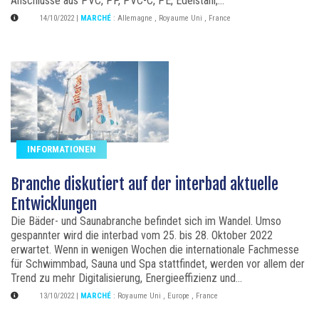
Anschlüsse aus PVC, PP, PVC-C, PE, Edelstahl,...
14/10/2022
|
MARCHÉ
:
Allemagne
,
Royaume Uni
,
France
INFORMATIONEN
Branche diskutiert auf der interbad aktuelle
Entwicklungen
Die Bäder- und Saunabranche befindet sich im Wandel. Umso
gespannter wird die interbad vom 25. bis 28. Oktober 2022
erwartet. Wenn in wenigen Wochen die internationale Fachmesse
für Schwimmbad, Sauna und Spa stattfindet, werden vor allem der
Trend zu mehr Digitalisierung, Energieeffizienz und...
13/10/2022
|
MARCHÉ
:
Royaume Uni
,
Europe
,
France