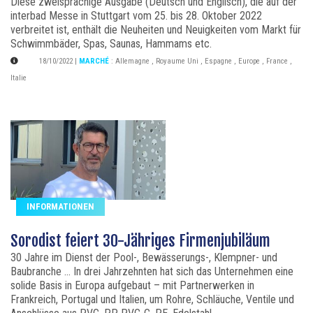
Diese zweisprachige Ausgabe (Deutsch und Englisch), die auf der
interbad Messe in Stuttgart vom 25. bis 28. Oktober 2022
verbreitet ist, enthält die Neuheiten und Neuigkeiten vom Markt für
Schwimmbäder, Spas, Saunas, Hammams etc.
18/10/2022
|
MARCHÉ
:
Allemagne
,
Royaume Uni
,
Espagne
,
Europe
,
France
,
Italie
INFORMATIONEN
Sorodist feiert 30-Jähriges Firmenjubiläum
30 Jahre im Dienst der Pool-, Bewässerungs-, Klempner- und
Baubranche ... In drei Jahrzehnten hat sich das Unternehmen eine
solide Basis in Europa aufgebaut – mit Partnerwerken in
Frankreich, Portugal und Italien, um Rohre, Schläuche, Ventile und