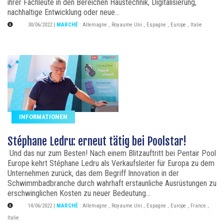
ihrer Fachleute in den Bereichen Haustechnik, Digitalisierung,
nachhaltige Entwicklung oder neue...
30/06/2022
|
MARCHÉ
:
Allemagne
,
Royaume Uni
,
Espagne
,
Europe
,
Italie
INFORMATIONEN
Stéphane Ledru: erneut tätig bei Poolstar!
Und das nur zum Besten! Nach einem Blitzauftritt bei Pentair Pool
Europe kehrt Stéphane Ledru als Verkaufsleiter für Europa zu dem
Unternehmen zurück, das dem Begriff Innovation in der
Schwimmbadbranche durch wahrhaft erstaunliche Ausrüstungen zu
erschwinglichen Kosten zu neuer Bedeutung...
14/06/2022
|
MARCHÉ
:
Allemagne
,
Royaume Uni
,
Espagne
,
Europe
,
France
,
Italie