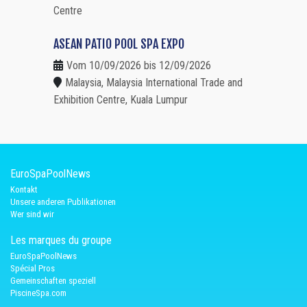
Centre
ASEAN PATIO POOL SPA EXPO
Vom 10/09/2026 bis 12/09/2026
Malaysia, Malaysia International Trade and
Exhibition Centre, Kuala Lumpur
EuroSpaPoolNews
Kontakt
Unsere anderen Publikationen
Wer sind wir
Les marques du groupe
EuroSpaPoolNews
Spécial Pros
Gemeinschaften speziell
PiscineSpa.com