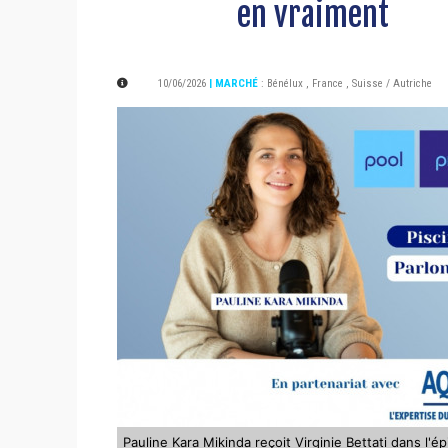
en vraiment
10/06/2026
| MARCHÉ
:
Bénélux
,
France
,
Suisse / Autriche
Pauline Kara Mikinda reçoit Virginie Bettati dans l'é