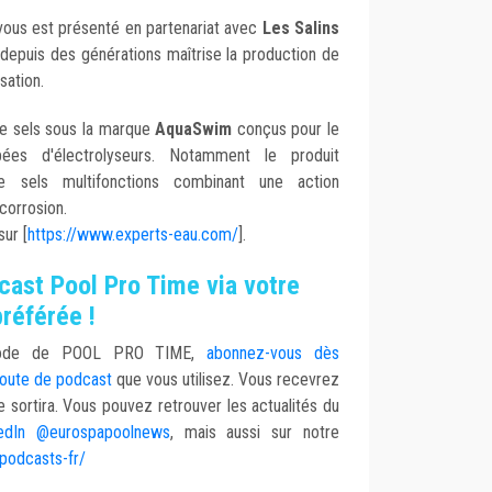
ous est présenté en partenariat avec
Les Salins
i depuis des générations maîtrise la production de
sation.
e sels sous la marque
AquaSwim
conçus pour le
pées d'électrolyseurs. Notamment le produit
de sels multifonctions combinant une action
icorrosion.
sur [
https://www.experts-eau.com/
].
ast Pool Pro Time via votre
référée !
isode de POOL PRO TIME,
abonnez-vous dès
coute de podcast
que vous utilisez. Vous recevrez
e sortira. Vous pouvez retrouver les actualités du
kedIn @eurospapoolnews
, mais aussi sur notre
odcasts-fr/