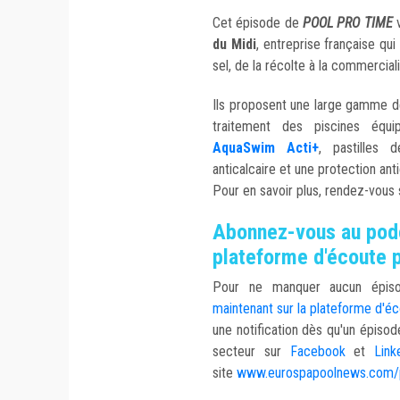
Cet épisode de
POOL PRO TIME
v
du Midi
, entreprise française qu
sel, de la récolte à la commerciali
Ils proposent une large gamme d
traitement des piscines équi
AquaSwim Acti+
, pastilles 
anticalcaire et une protection ant
Pour en savoir plus, rendez-vous 
Abonnez-vous au podc
plateforme d'écoute p
Pour ne manquer aucun ép
maintenant sur la plateforme d'é
une notification dès qu'un épisod
secteur sur
Facebook
et
Lin
site
www.eurospapoolnews.com/p