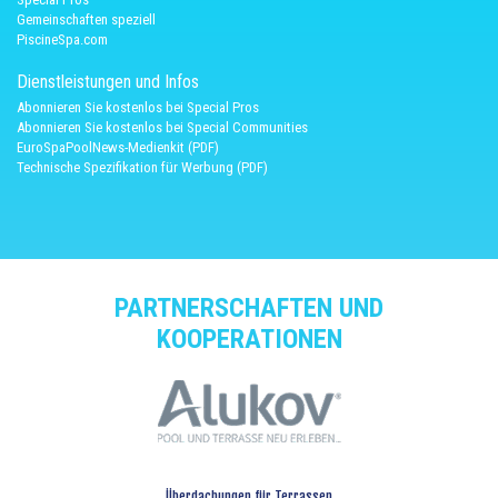
Gemeinschaften speziell
PiscineSpa.com
Dienstleistungen und Infos
Abonnieren Sie kostenlos bei Special Pros
Abonnieren Sie kostenlos bei Special Communities
EuroSpaPoolNews-Medienkit (PDF)
Technische Spezifikation für Werbung (PDF)
PARTNERSCHAFTEN UND
KOOPERATIONEN
Überdachungen für Terrassen