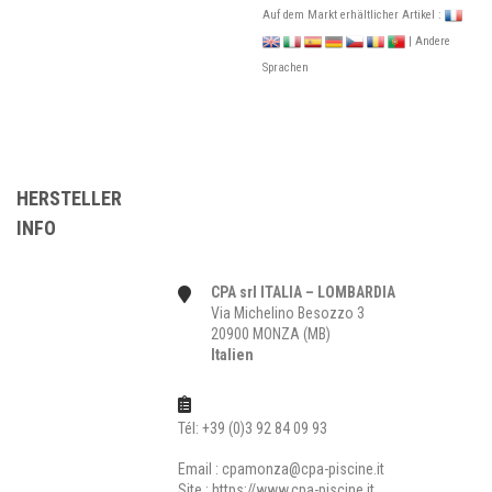
Auf dem Markt erhältlicher Artikel :
| Andere
Sprachen
HERSTELLER
INFO
CPA srl ITALIA – LOMBARDIA
Via Michelino Besozzo 3
20900 MONZA (MB)
Italien
Tél: +39 (0)3 92 84 09 93
Email :
cpamonza@cpa-piscine.it
Site :
https://www.cpa-piscine.it