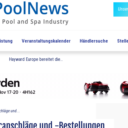
Unser
üstung
Veranstaltungskalender
Händlersuche
Stel
.
Hayward Europe bereitet die...
chläge und...
ranschläge und -Bestellungen