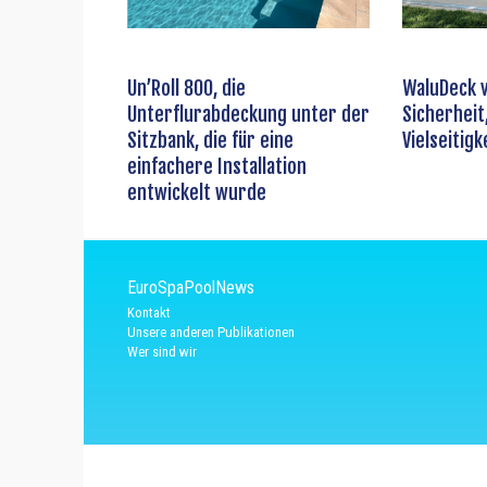
Un’Roll 800, die
WaluDeck v
Unterflurabdeckung unter der
Sicherheit
Sitzbank, die für eine
Vielseitigk
einfachere Installation
entwickelt wurde
EuroSpaPoolNews
Kontakt
Unsere anderen Publikationen
Wer sind wir