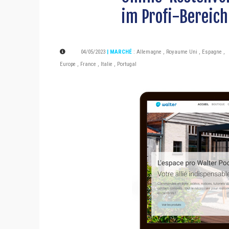
im Profi-Bereich
04/05/2023
| MARCHÉ
:
Allemagne
,
Royaume Uni
,
Espagne
,
Europe
,
France
,
Italie
,
Portugal