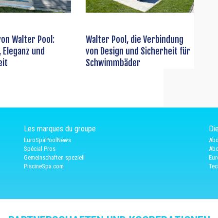
on Walter Pool:
Walter Pool, die Verbindung
, Eleganz und
von Design und Sicherheit für
eit
Schwimmbäder
Les marques du groupe
Die
EuroSpaPoolNews
Abo
Spécial Pros
Abo
Gemeinschaften speziell
Eur
PiscineSpa.com
Tec