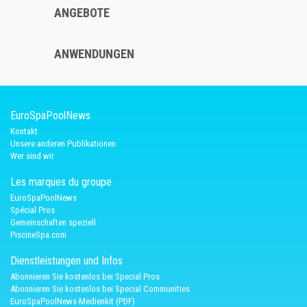
ANGEBOTE
ANWENDUNGEN
EuroSpaPoolNews
Kontakt
Unsere anderen Publikationen
Wer sind wir
Les marques du groupe
EuroSpaPoolNews
Spécial Pros
Gemeinschaften speziell
PiscineSpa.com
Dienstleistungen und Infos
Abonnieren Sie kostenlos bei Special Pros
Abonnieren Sie kostenlos bei Special Communities
EuroSpaPoolNews-Medienkit (PDF)