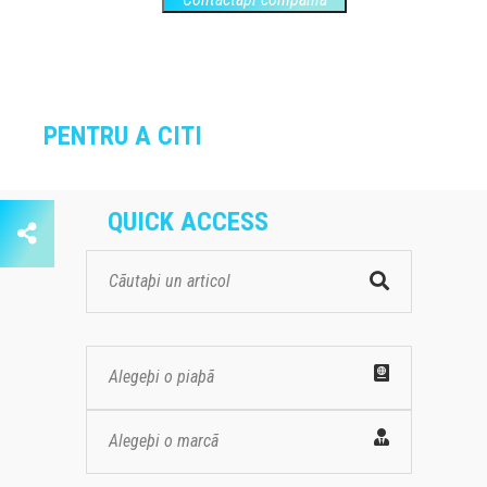
PENTRU A CITI
QUICK ACCESS
Alegeþi o piaþã
Alegeþi o marcã