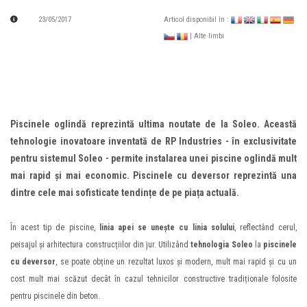
23/05/2017
Articol disponibil în :
| Alte limbi
Piscinele oglindă reprezintă ultima noutate de la Soleo. Această
tehnologie inovatoare inventată de RP Industries - în exclusivitate
pentru sistemul Soleo - permite instalarea unei piscine oglindă mult
mai rapid și mai economic. Piscinele cu deversor reprezintă una
dintre cele mai sofisticate tendințe de pe piața actuală.
În acest tip de piscine,
linia apei se unește cu linia solului
, reflectând cerul,
peisajul și arhitectura construcțiilor din jur. Utilizând
tehnologia Soleo
la
piscinele
cu deversor
, se poate obține un rezultat luxos și modern, mult mai rapid și cu un
cost mult mai scăzut decât în cazul tehnicilor constructive tradiționale folosite
pentru piscinele din beton.