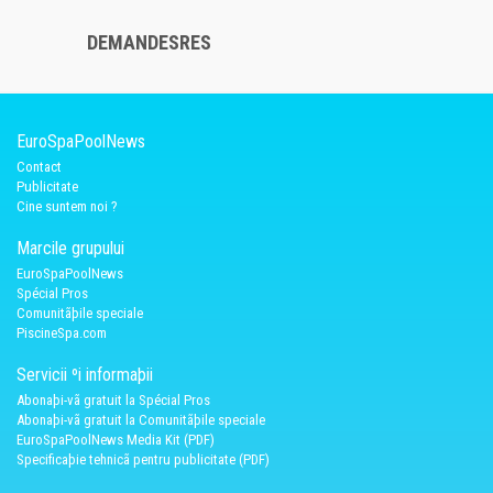
DEMANDESRES
EuroSpaPoolNews
Contact
Publicitate
Cine suntem noi ?
Marcile grupului
EuroSpaPoolNews
Spécial Pros
Comunitãþile speciale
PiscineSpa.com
Servicii ºi informaþii
Abonaþi-vã gratuit la Spécial Pros
Abonaþi-vã gratuit la Comunitãþile speciale
EuroSpaPoolNews Media Kit (PDF)
Specificaþie tehnicã pentru publicitate (PDF)