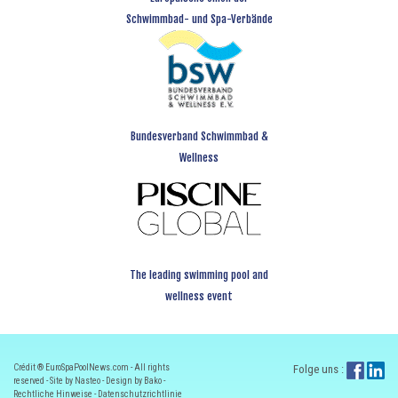
Schwimmbad- und Spa-Verbände
Bundesverband Schwimmbad &
Wellness
The leading swimming pool and
wellness event
Crédit ® EuroSpaPoolNews.com - All rights
Folge uns :
reserved - Site by Nasteo - Design by Bako -
Rechtliche Hinweise
-
Datenschutzrichtlinie