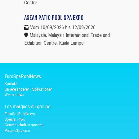
Centre
ASEAN PATIO POOL SPA EXPO
Vom 10/09/2026 bis 12/09/2026
Malaysia, Malaysia International Trade and
Exhibition Centre, Kuala Lumpur
EuroSpaPoolNews
Kontakt
Unsere anderen Publikationen
Wer sind wir
Les marques du groupe
EuroSpaPoolNews
Spécial Pros
Gemeinschaften speziell
PiscineSpa.com