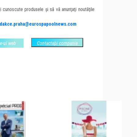
ţi cunoscute produsele şi sã vã anunţaţi noutãţile
edakce.praha@eurospapoolnews.com
te-ul web
Contactaþi compania