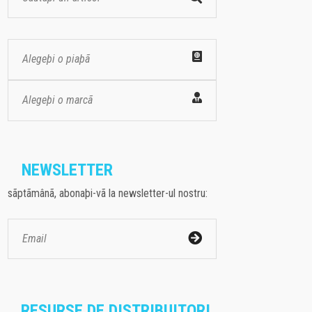
Alegeþi o piaþã
Alegeþi o marcã
NEWSLETTER
sãptãmânã, abonaþi-vã la newsletter-ul nostru:
RESURSE DE DISTRIBUITORI