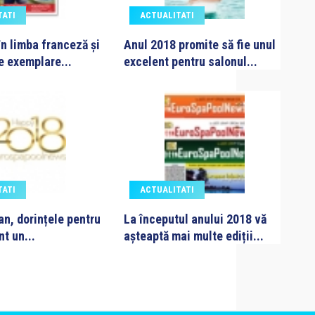
TATI
ACTUALITATI
în limba franceză și
Anul 2018 promite să fie unul
e exemplare...
excelent pentru salonul...
TATI
ACTUALITATI
 an, dorințele pentru
La începutul anului 2018 vă
nt un...
așteaptă mai multe ediții...