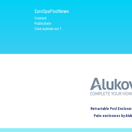
EuroSpaPoolNews
Contact
Publicitate
Cine suntem noi ?
Retractable Pool Enclosur
Patio enclosures by Alu