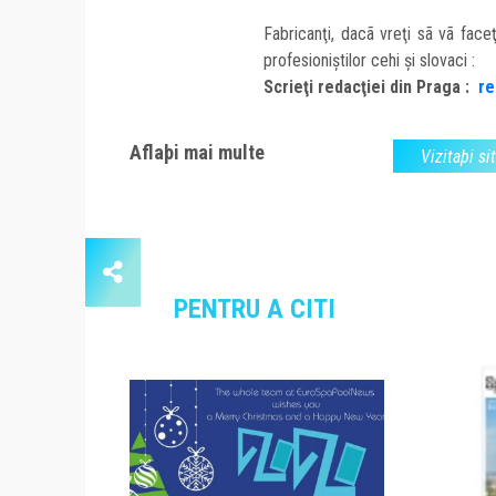
Fabricanţi, dacã vreţi sã vã face
profesioniştilor cehi şi slovaci :
Scrieţi redacţiei din Praga :
r
Aflaþi mai multe
Vizitaþi si
PENTRU A CITI