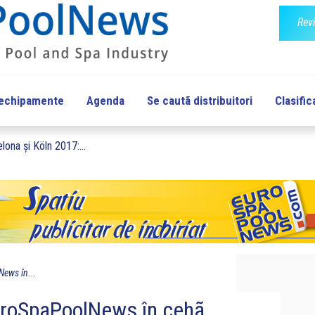
Rev
 echipamente
Agenda
Se cautã distribuitori
Clasific
lona și Köln 2017:...
ews în...
uroSpaPoolNews în cehã…