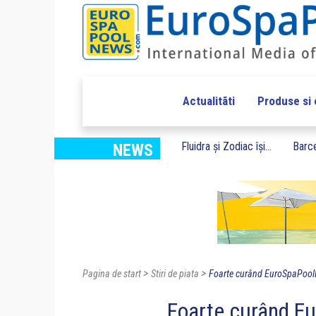
Actualitãti
Produse si
Fluidra și Zodiac își...
Barce
NEWS
>
>
Pagina de start
Stiri de piata
Foarte curând EuroSpaPoolN
Foarte curând E