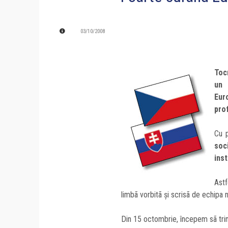
03/10/2008
Toc
un
Eur
prof
Cu p
soci
inst
Astf
limbã vorbitã şi scrisã de echipa n
Din 15 octombrie, începem sã trim