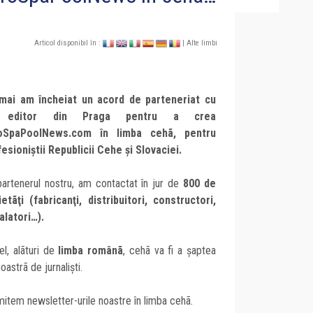
Articol disponibil în :
| Alte limbi
mai am încheiat un acord de parteneriat cu
 editor din Praga pentru a crea
oSpaPoolNews.com în limba cehã, pentru
esioniştii Republicii Cehe şi Slovaciei.
artenerul nostru, am contactat în jur de
800 de
etãţi (fabricanţi, distribuitori, constructori,
alatori…).
el, alãturi de
limba românã
, cehã va fi a şaptea
oastrã de jurnalişti.
item newsletter-urile noastre în limba cehã.