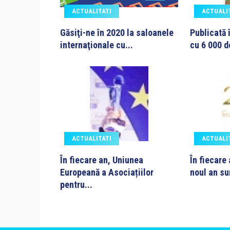
ACTUALITATI
ACTUALI
Găsiţi-ne în 2020 la saloanele
Publicată 
internaţionale cu...
cu 6 000 d
ACTUALITATI
ACTUALI
În fiecare an, Uniunea
În fiecare
Europeană a Asociațiilor
noul an su
pentru...