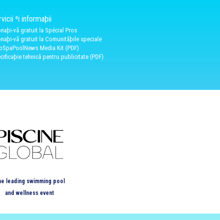
vicii ºi informaþii
naþi-vã gratuit la Spécial Pros
naþi-vã gratuit la Comunitãþile speciale
oSpaPoolNews Media Kit (PDF)
cificaþie tehnicã pentru publicitate (PDF)
e leading swimming pool
and wellness event