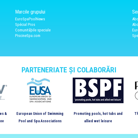
Marcile grupului
Ser
EuroSpaPoolNews
Abo
Spécial Pros
Abo
Comunitãþile speciale
Eur
PiscineSpa.com
Spe
PARTENERIATE ȘI COLABORĂRI
es &
European Union of Swimming
Promoting pools, hot tubs and
Th
kov
Pool and Spa Associations
allied wet leisure