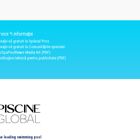
vicii ºi informaþii
naþi-vã gratuit la Spécial Pros
naþi-vã gratuit la Comunitãþile speciale
oSpaPoolNews Media Kit (PDF)
cificaþie tehnicã pentru publicitate (PDF)
e leading swimming pool