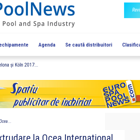
Rev
 echipamente
Agenda
Se cautã distribuitori
Clasific
lona și Köln 2017:...
 Ocea...
xtrudare la Ocea International