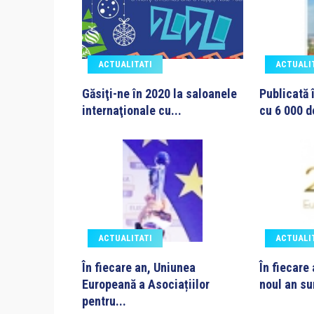
ACTUALITATI
ACTUALI
Găsiţi-ne în 2020 la saloanele
Publicată 
internaţionale cu...
cu 6 000 d
ACTUALITATI
ACTUALI
În fiecare an, Uniunea
În fiecare
Europeană a Asociațiilor
noul an su
pentru...