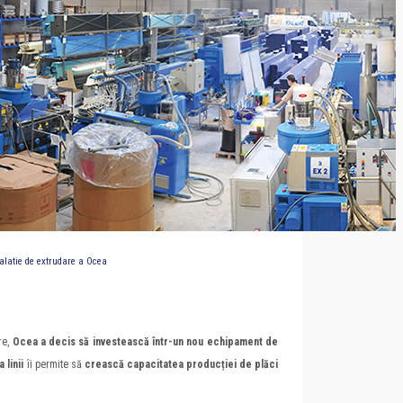
alatie de extrudare a Ocea
re,
Ocea a decis să investească într-un nou echipament de
 linii
îi permite să
crească capacitatea producției de plăci