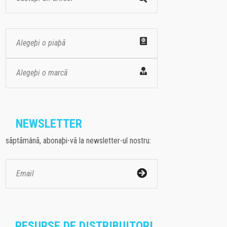
Alegeþi o piaþã
Alegeþi o marcã
NEWSLETTER
sãptãmânã, abonaþi-vã la newsletter-ul nostru:
RESURSE DE DISTRIBUITORI