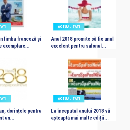
TATI
ACTUALITATI
în limba franceză și
Anul 2018 promite să fie unul
e exemplare...
excelent pentru salonul...
TATI
ACTUALITATI
 an, dorințele pentru
La începutul anului 2018 vă
nt un...
așteaptă mai multe ediții...