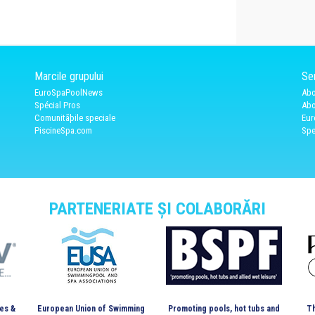
Marcile grupului
Ser
EuroSpaPoolNews
Abo
Spécial Pros
Abo
Comunitãþile speciale
Eur
PiscineSpa.com
Spe
PARTENERIATE ȘI COLABORĂRI
es &
European Union of Swimming
Promoting pools, hot tubs and
Th