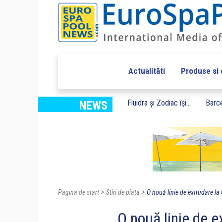
Actualitãti
Produse si
Fluidra și Zodiac își...
Barce
NEWS
>
>
Pagina de start
Stiri de piata
O nouă linie de extrudare la
O nouă linie de e