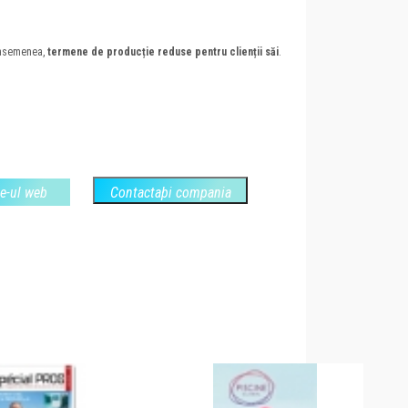
 asemenea,
termene de producție reduse pentru clienții săi
.
te-ul web
Contactaþi compania