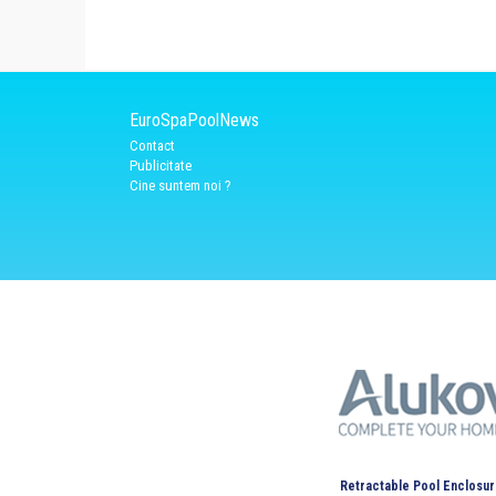
EuroSpaPoolNews
Contact
Publicitate
Cine suntem noi ?
Retractable Pool Enclosur