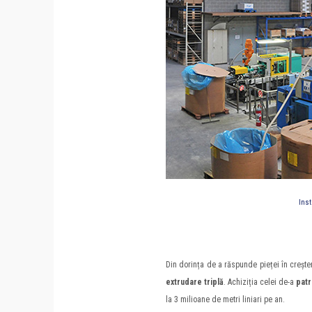
Inst
Din dorința de a răspunde pieței în crește
extrudare triplă
. Achiziția celei de-a
patra
la 3 milioane de metri liniari pe an.