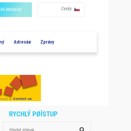
Cesky
še èasopisy
aný
Adresáø
Zprávy
RYCHLÝ PØÍSTUP