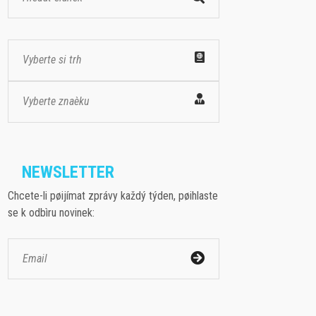
Vyberte si trh
Vyberte znaèku
NEWSLETTER
Chcete-li pøijímat zprávy každý týden, pøihlaste
se k odbìru novinek: