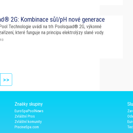
d® 2G: Kombinace sůl/pH nové generace
Pool Technologie uvádí na trh Poolsquad® 2G, výkonné
zařízení, které funguje na principu elektrolýzy slané vody.
010
ext
Last page
>>
Znaèky skupiny
Sl
EuroSpaPoolNews
Zar
Zvláštní Pros
Ode
Zvláštní komunity
Eur
PiscineSpa.com
Tec