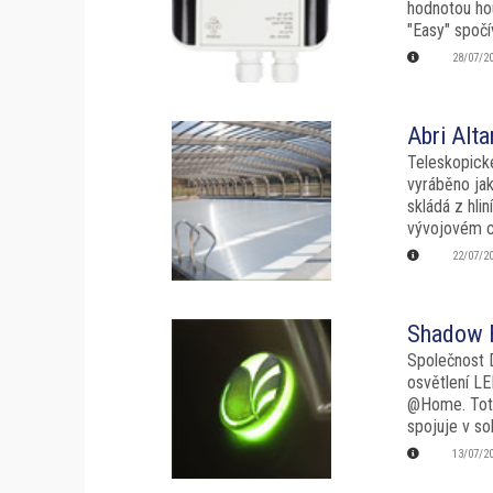
hodnotou hou
"Easy" spočí
28/07/2
Abri Alta
Teleskopické
vyráběno jak
skládá z hli
vývojovém c
22/07/2
Shadow F
Společnost 
osvětlení LE
@Home. Toto 
spojuje v so
13/07/2