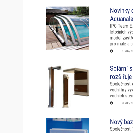
Novinky 
Aquanale
IPC Team E.
letošních vý
model zastř
pro malé a s
10/07/2
Solární s
rozšiřuj
Společnost 
vodní hry v
vodních stěn
30/06/2
Nový baz
Společnost 