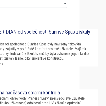
RIDIAN od společnosti Sunrise Spas získaly
ian od společnosti Sunrise Spas byly navrženy takovým
y zajistily v prvé řadě komfort pro své uživatele. Mají tak
ce vyhledávané v lázních, aniž by byla ovlivněna jejich kvalita.
i získaly lázně, díky spolehlivé konstrukci...
010
lná nadčasová solární kontrola
olární ohřev vody Prahers "Easy" přesvědčí své uživatele
louhou životností, odolností proti UV záření a optimální