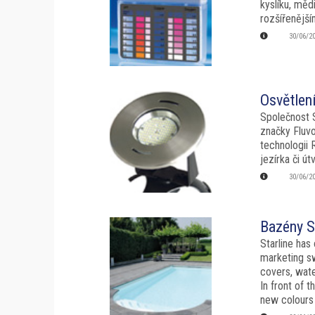
kyslíku, měd
rozšířenější
30/06/2
Osvětlení
Společnost 
značky Fluv
technologii 
jezírka či út
30/06/2
Bazény S
Starline has
marketing sw
covers, wate
In front of 
new colours