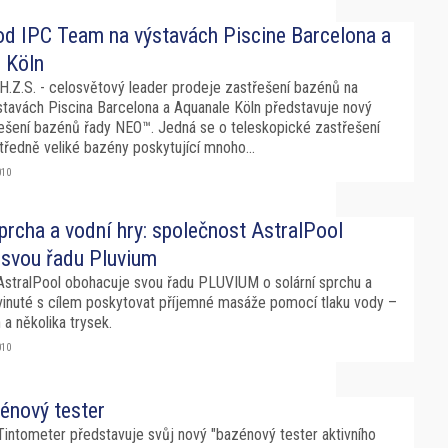
od IPC Team na výstavách Piscine Barcelona a
 Köln
H.Z.S. - celosvětový leader prodeje zastřešení bazénů na
stavách Piscina Barcelona a Aquanale Köln představuje nový
ešení bazénů řady NEO™. Jedná se o teleskopické zastřešení
tředně veliké bazény poskytující mnoho...
010
prcha a vodní hry: společnost AstralPool
e svou řadu Pluvium
AstralPool obohacuje svou řadu PLUVIUM o solární sprchu a
yvinuté s cílem poskytovat příjemné masáže pomocí tlaku vody –
 a několika trysek.
010
énový tester
Tintometer představuje svůj nový "bazénový tester aktivního