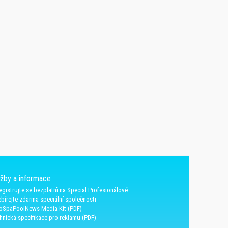
užby a informace
egistrujte se bezplatnì na Special Profesionálové
bírejte zdarma speciální spoleènosti
oSpaPoolNews Media Kit (PDF)
hnická specifikace pro reklamu (PDF)