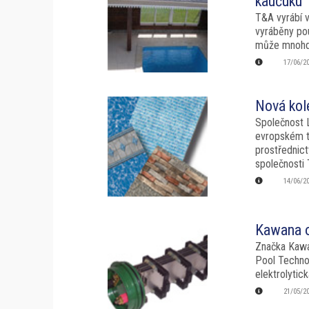
kaučuku
T&A vyrábí v
vyráběny po
může mnohdy
17/06/2
Nová kol
Společnost L
evropském t
prostřednic
společnosti 
14/06/2
Kawana o
Značka Kawan
Pool Technol
elektrolytick
21/05/2