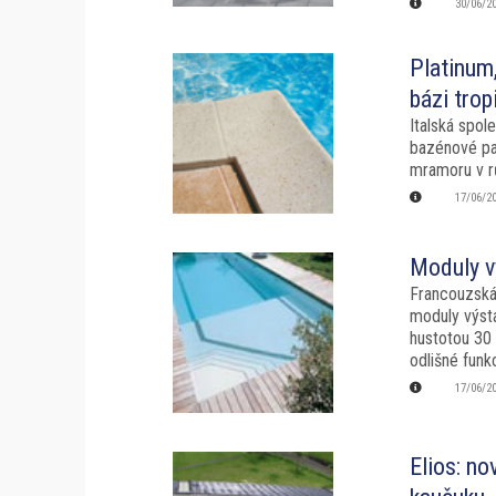
30/06/2
Platinum
bázi trop
Italská spol
bazénové pa
mramoru v r
17/06/2
Moduly v
Francouzská
moduly výst
hustotou 30 
odlišné funk
17/06/2
Elios: no