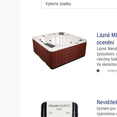
Lázně ME
ocenění
Lázně Merid
způsobem, ab
všechny funk
Ve skutečnost
30/08/2
Nevidite
Systém pro s
výjimečnou d