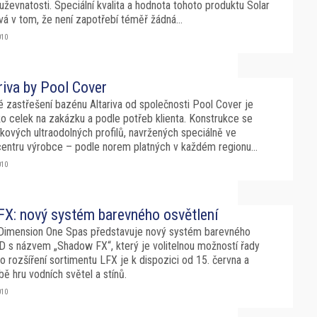
ževnatosti. Speciální kvalita a hodnota tohoto produktu Solar
vá v tom, že není zapotřebí téměř žádná...
010
riva by Pool Cover
 zastřešení bazénu Altariva od společnosti Pool Cover je
o celek na zakázku a podle potřeb klienta. Konstrukce se
níkových ultraodolných profilů, navržených speciálně ve
entru výrobce – podle norem platných v každém regionu...
010
X: nový systém barevného osvětlení
Dimension One Spas představuje nový systém barevného
D s názvem „Shadow FX“, který je volitelnou možností řady
rozšíření sortimentu LFX je k dispozici od 15. června a
bě hru vodních světel a stínů.
010