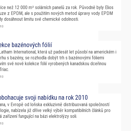
íce než 12 000 m² solárních panelů za rok. Původně byly Elios
uze z EPDM, ale s použitím nových metod úpravy vody EPDM
 dosáhnout limitu své chemické odolnosti.
010
ekce bazénových fólií
atham International, která už padesát let působí na americkém i
rhu s bazény, se rozhodla dobýt trh s bazénovými fóliemi
tvím své nové kolekce fólií vyrobených kanadskou dceřinou
Triac.
010
bohacuje svoji nabídku na rok 2010
a, v Evropě od loňska exkluzivně distribuovaná společností
ogie, nabízela již dříve velký výběr kompatibilních článků pro
á zařízení fungující na bázi elektrolýzy soli.
010