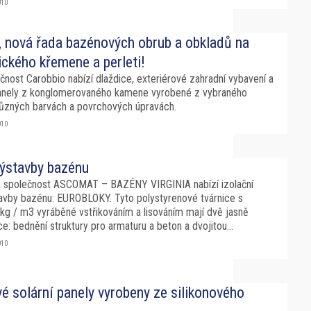
010
, nová řada bazénových obrub a obkladů na
ického křemene a perleti!
ečnost Carobbio nabízí dlaždice, exteriérové zahradní vybavení a
nely z konglomerovaného kamene vyrobené z vybraného
ůzných barvách a povrchových úpravách.
010
ýstavby bazénu
 společnost ASCOMAT – BAZÉNY VIRGINIA nabízí izolační
avby bazénu: EUROBLOKY. Tyto polystyrenové tvárnice s
kg / m3 vyráběné vstřikováním a lisováním mají dvě jasně
ce: bednění struktury pro armaturu a beton a dvojitou...
010
vé solární panely vyrobeny ze silikonového