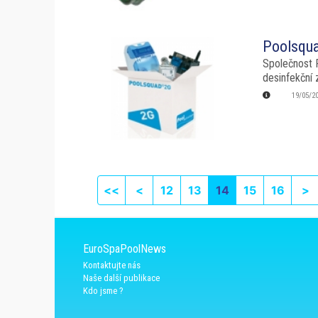
Poolsqua
Společnost 
desinfekční 
19/05/2
First page
Previous
N
<<
<
12
13
14
15
16
>
EuroSpaPoolNews
Kontaktujte nás
Naše další publikace
Kdo jsme ?