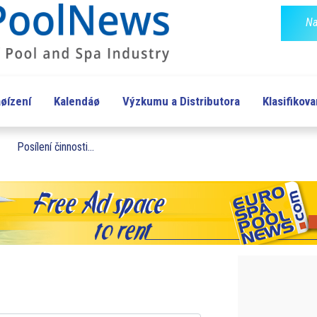
Na
øízení
Kalendáø
Výzkumu a Distributora
Klasifikov
Posílení činnosti...