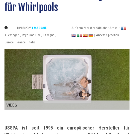
für Whirlpools
10/05/2023
| MARCHÉ
:
Auf dem Markt erhältlicher Artikel :
Allemagne
,
Royaume Uni
,
Espagne
,
| Andere Sprachen
Europe
,
France
,
Italie
VIBES
USSPA ist seit 1995 ein europäischer Hersteller für