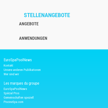
STELLENANGEBOTE
ANGEBOTE
ANWENDUNGEN
EuroSpaPoolNews
Kontakt
Unsere anderen Publikationen
Wer sind wir
Les marques du groupe
EuroSpaPoolNews
Spécial Pros
Gemeinschaften speziell
PiscineSpa.com