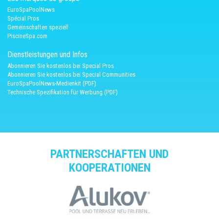
EuroSpaPoolNews
Spécial Pros
Gemeinschaften speziell
PiscineSpa.com
Dienstleistungen und Infos
Abonnieren Sie kostenlos bei Special Pros
Abonnieren Sie kostenlos bei Special Communities
EuroSpaPoolNews-Medienkit (PDF)
Technische Spezifikation für Werbung (PDF)
PARTNERSCHAFTEN UND
KOOPERATIONEN