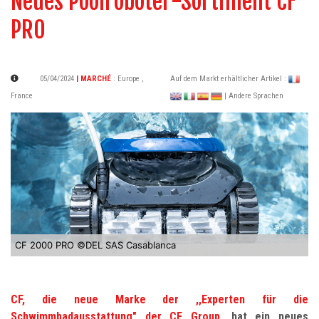
Neues Poolroboter-Sortiment CF
PRO
05/04/2024
| MARCHÉ
:
Europe
,
Auf dem Markt erhältlicher Artikel :
France
| Andere Sprachen
CF 2000 PRO ©DEL SAS Casablanca
CF, die neue Marke der ,,Experten für die
Schwimmbadausstattung" der CF Group
, hat ein neues