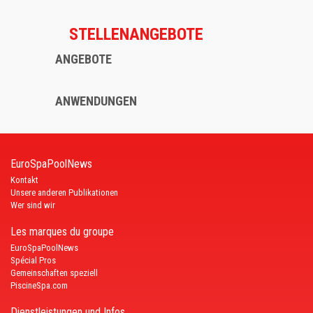
STELLENANGEBOTE
ANGEBOTE
ANWENDUNGEN
EuroSpaPoolNews
Kontakt
Unsere anderen Publikationen
Wer sind wir
Les marques du groupe
EuroSpaPoolNews
Spécial Pros
Gemeinschaften speziell
PiscineSpa.com
Dienstleistungen und Infos