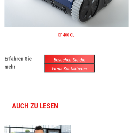
CF 400 CL
Erfahren Sie
Besuchen Sie die
mehr
Website
Firma Kontaktieren
AUCH ZU LESEN