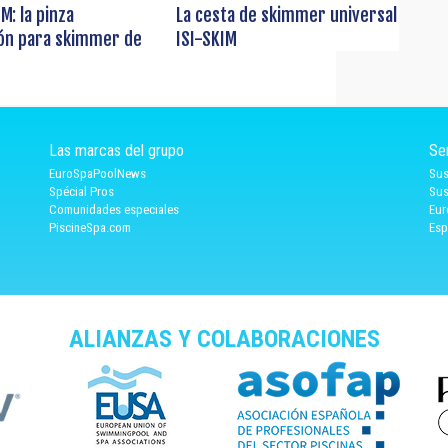
M: la pinza
La cesta de skimmer universal
ión para skimmer de
ISI-SKIM
Las marcas del grupo
Se
EuroSpaPoolNews
Sus
Spécial Pros
Sus
Comunidades especiales
Eur
PiscineSpa.com
Esp
ALIANZAS Y COLABORACIONES