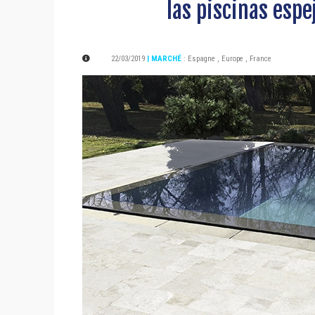
las piscinas espe
22/03/2019
| MARCHÉ
:
Espagne
,
Europe
,
France