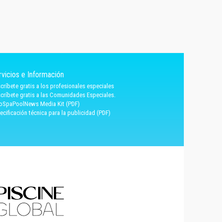
rvicios e Información
críbete gratis a los profesionales especiales
críbete gratis a las Comunidades Especiales.
oSpaPoolNews Media Kit (PDF)
ecificación técnica para la publicidad (PDF)