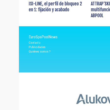
ISI-LINE, el perfil de bloqueo 2
ATTRAP’SKI
en 1: fijación y acabado
multifunc
ABPOOL
EuroSpaPoolNews
Contacto
Publicidades
Quiénes somos ?