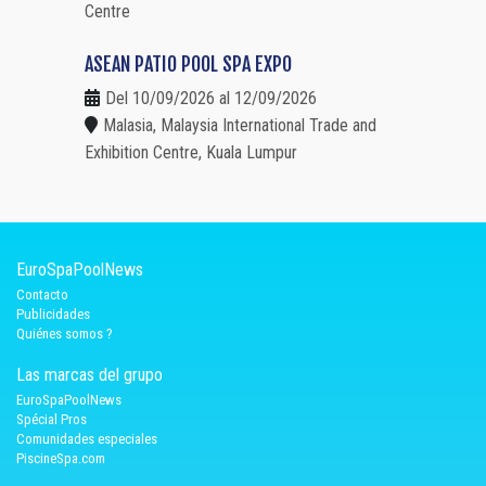
Centre
ASEAN PATIO POOL SPA EXPO
Del 10/09/2026 al 12/09/2026
Malasia, Malaysia International Trade and
Exhibition Centre, Kuala Lumpur
EuroSpaPoolNews
Contacto
Publicidades
Quiénes somos ?
Las marcas del grupo
EuroSpaPoolNews
Spécial Pros
Comunidades especiales
PiscineSpa.com