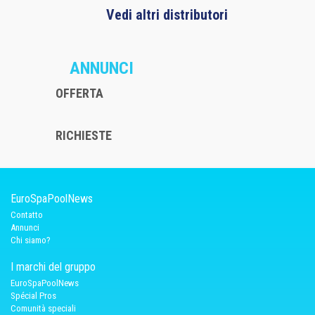
Vedi altri distributori
ANNUNCI
OFFERTA
RICHIESTE
EuroSpaPoolNews
Contatto
Annunci
Chi siamo?
I marchi del gruppo
EuroSpaPoolNews
Spécial Pros
Comunità speciali