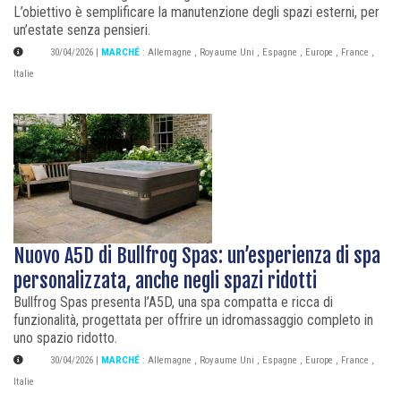
L’obiettivo è semplificare la manutenzione degli spazi esterni, per
un’estate senza pensieri.
30/04/2026
|
MARCHÉ
:
Allemagne
,
Royaume Uni
,
Espagne
,
Europe
,
France
,
Italie
Nuovo A5D di Bullfrog Spas: un’esperienza di spa
personalizzata, anche negli spazi ridotti
Bullfrog Spas presenta l’A5D, una spa compatta e ricca di
funzionalità, progettata per offrire un idromassaggio completo in
uno spazio ridotto.
30/04/2026
|
MARCHÉ
:
Allemagne
,
Royaume Uni
,
Espagne
,
Europe
,
France
,
Italie