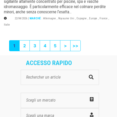
sigillante altamente concentrato per piscine, spa e vasche
idromassaggio. È particolarmente efficace nel colmare perdite
minori, anche senza conoscerne l’esatta...
22/04/2026
|
MARCHÉ
:
Allemagne
,
Royaume Uni
,
Espagne
,
Europe
,
France
,
Italie
Next
Last page
1
2
3
4
5
>
>>
ACCESSO RAPIDO
Scegli un mercato
Scegli una marca