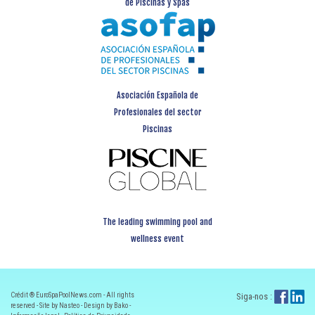
de Piscinas y Spas
Asociación Española de
Profesionales del sector
Piscinas
The leading swimming pool and
wellness event
Crédit ® EuroSpaPoolNews.com - All rights
Siga-nos :
reserved - Site by Nasteo - Design by Bako -