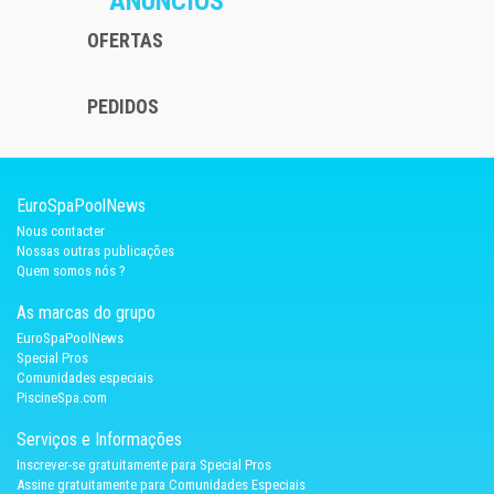
ANÚNCIOS
OFERTAS
PEDIDOS
EuroSpaPoolNews
Nous contacter
Nossas outras publicações
Quem somos nós ?
As marcas do grupo
EuroSpaPoolNews
Special Pros
Comunidades especiais
PiscineSpa.com
Serviços e Informações
Inscrever-se gratuitamente para Special Pros
Assine gratuitamente para Comunidades Especiais