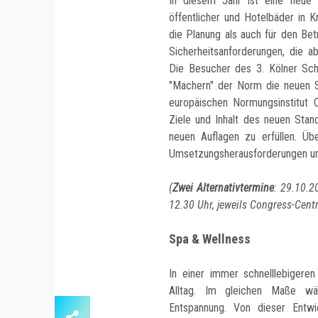
In diesem Jahr ist eine neue 
öffentlicher und Hotelbäder in K
die Planung als auch für den Be
Sicherheitsanforderungen, die a
Die Besucher des 3. Kölner Sc
"Machern" der Norm die neuen Si
europäischen Normungsinstitut
Ziele und Inhalt des neuen Sta
neuen Auflagen zu erfüllen. Ü
Umsetzungsherausforderungen und
(
Zwei Alternativtermine
: 29.10.2
12.30 Uhr, jeweils Congress-Cen
Spa & Wellness
In einer immer schnelllebigere
Alltag. Im gleichen Maße wä
Entspannung. Von dieser Entwi