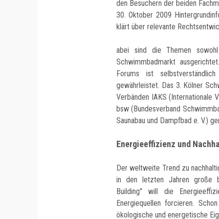
den Besuchern der beiden Fachm
30. Oktober 2009 Hintergrundinf
klärt über relevante Rechtsentwic
abei sind die Themen sowohl 
Schwimmbadmarkt ausgerichtet.
Forums ist selbstverständlic
gewährleistet. Das 3. Kölner Sc
Verbänden IAKS (Internationale Ve
bsw (Bundesverband Schwimmbad
Saunabau und Dampfbad e. V.) ge
Energieeffizienz und Nachha
Der weltweite Trend zu nachhalt
in den letzten Jahren große b
Building" will die Energieeff
Energiequellen forcieren. Scho
ökologische und energetische Ei