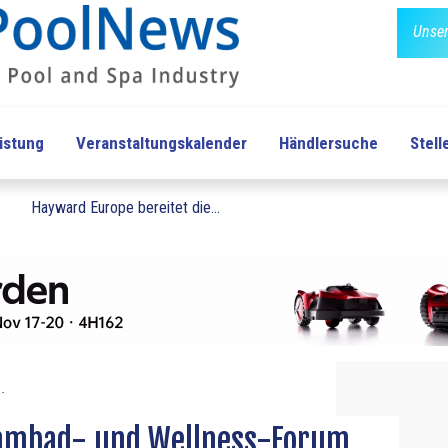
Unser
üstung
Veranstaltungskalender
Händlersuche
Stel
.
Hayward Europe bereitet die...
..
mmbad- und Wellness-Forum