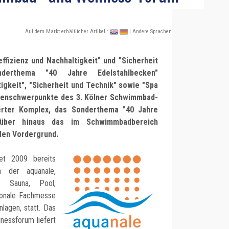
Auf dem Markt erhältlicher Artikel :
| Andere Sprachen
fizienz und Nachhaltigkeit" und "Sicherheit
erthema "40 Jahre Edelstahlbecken"
tigkeit", "Sicherheit und Technik" sowie "Spa
menschwerpunkte des 3. Kölner Schwimmbad-
erter Komplex, das Sonderthema "40 Jahre
darüber hinaus das im Schwimmbadbereich
 den Vordergrund.
det 2009 bereits
 der aquanale,
ür Sauna, Pool,
tionale Fachmesse
nlagen, statt. Das
nessforum liefert