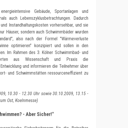
 energieintensive Gebäude, Sportanlagen und
als auch Lebenszyklusbetrachtungen. Dadurch
 und Instandhaltungskosten vorhersehbar, und sie
t nur Häuser, sondern auch Schwimmbäder wurden
tandard", also nach der Formel "Wärmeverluste
nne optimieren" konzipiert und sollen in den
en. Im Rahmen des 3. Kölner Schwimmbad- und
perten aus Wissenschaft und Praxis die
 Entwicklung und informieren die Teilnehmer über
Sport- und Schwimmstätten ressourceneffizient zu
009, 10.30 - 12.30 Uhr sowie 30.10.2009, 13.15 -
trum Ost, Koelnmesse)
chwimmen? - Aber Sicher!"