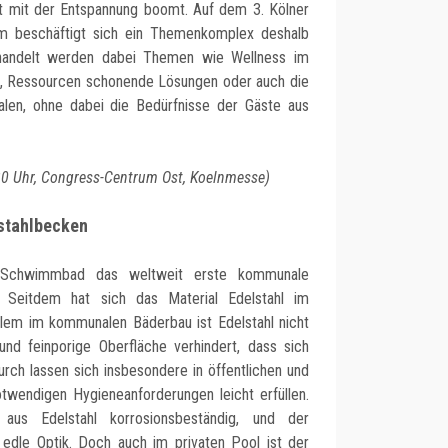
ft mit der Entspannung boomt. Auf dem 3. Kölner
 beschäftigt sich ein Themenkomplex deshalb
handelt werden dabei Themen wie Wellness im
n, Ressourcen schonende Lösungen oder auch die
zialen, ohne dabei die Bedürfnisse der Gäste aus
.30 Uhr, Congress-Centrum Ost, Koelnmesse)
stahlbecken
 Schwimmbad das weltweit erste kommunale
 Seitdem hat sich das Material Edelstahl im
lem im kommunalen Bäderbau ist Edelstahl nicht
nd feinporige Oberfläche verhindert, dass sich
rch lassen sich insbesondere in öffentlichen und
otwendigen Hygieneanforderungen leicht erfüllen.
s Edelstahl korrosionsbeständig, und der
e edle Optik. Doch auch im privaten Pool ist der