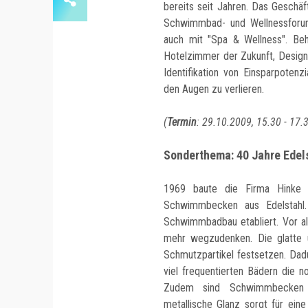
bereits seit Jahren. Das Geschä
Schwimmbad- und Wellnessforum
auch mit "Spa & Wellness". Be
Hotelzimmer der Zukunft, Desig
Identifikation von Einsparpoten
den Augen zu verlieren.
(
Termin
: 29.10.2009, 15.30 - 17
Sonderthema: 40 Jahre Edel
1969 baute die Firma Hinke
Schwimmbecken aus Edelstahl.
Schwimmbadbau etabliert. Vor al
mehr wegzudenken. Die glatte u
Schmutzpartikel festsetzen. Dadu
viel frequentierten Bädern die n
Zudem sind Schwimmbecken au
metallische Glanz sorgt für ein