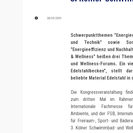
08/09/2009
Schwerpunktthemen "Energieef
und Technik" sowie Sond
"Energieeffizienz und Nachhal
& Wellness" heißen drei The
und Wellness-Forums. Ein vi
Edelstahlbecken", stellt 
beliebte Material Edelstahl in
Die Kongressveranstaltung fin
zum dritten Mal im Rahmen
Internationale Fachmesse f
Ambiente, und der FSB, Interna
für Freiraum-, Sport- und Bädera
3. Kölner Schwimmbad- und Well