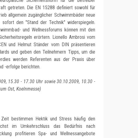
europäische Sicherheitsnorm für die Betreiber
raft getreten. Die EN 15288 definiert sowohl für
trieb allgemein zugänglicher Schwimmbäder neue
b sofort den "Stand der Technik" widerspiegeln.
hwimmbad- und Wellnessforums können mit den
cherheitsregeln erörtern. Lionello Ambrosi vom
 CEN und Helmut Ständer vom DIN präsentieren
ndards und geben den Teilnehmern Tipps, um die
berdies werden Referenten aus der Praxis über
 -erfolge berichten.
009, 15.30 - 17.30 Uhr sowie 30.10.2009, 10.30 -
trum Ost, Koelnmesse)
n Zeit bestimmen Hektik und Stress häufig den
chst im Umkehrschluss das Bedürfnis nach
cklung profitieren Spa- und Wellnessangebote