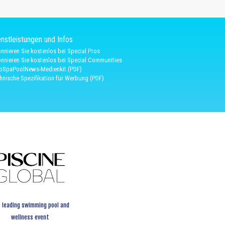
nstleistungen und Infos
nnieren Sie kostenlos bei Special Pros
nnieren Sie kostenlos bei Special Communities
oSpaPoolNews-Medienkit (PDF)
hnische Spezifikation für Werbung (PDF)
 leading swimming pool and
wellness event