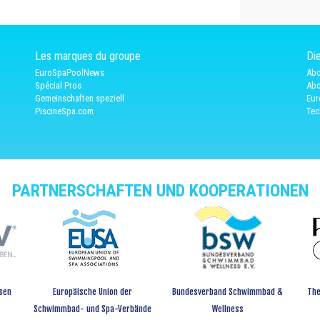
Les marques du groupe
Die
EuroSpaPoolNews
Abo
Spécial Pros
Abo
Gemeinschaften speziell
Eur
PiscineSpa.com
Tec
PARTNERSCHAFTEN UND KOOPERATIONEN
sen
Europäische Union der
Bundesverband Schwimmbad &
The
Schwimmbad- und Spa-Verbände
Wellness