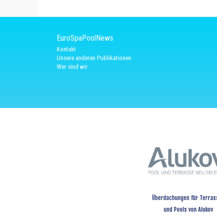
EuroSpaPoolNews
Kontakt
Unsere anderen Publikationen
Wer sind wir
Überdachungen für Terras
und Pools von Alukov