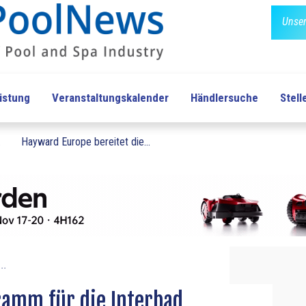
Unser
üstung
Veranstaltungskalender
Händlersuche
Stel
.
Hayward Europe bereitet die...
..
ramm für die Interbad