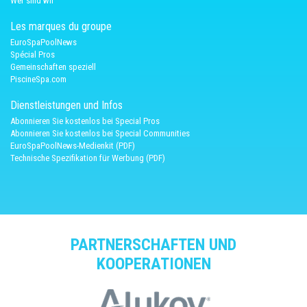
Wer sind wir
Les marques du groupe
EuroSpaPoolNews
Spécial Pros
Gemeinschaften speziell
PiscineSpa.com
Dienstleistungen und Infos
Abonnieren Sie kostenlos bei Special Pros
Abonnieren Sie kostenlos bei Special Communities
EuroSpaPoolNews-Medienkit (PDF)
Technische Spezifikation für Werbung (PDF)
PARTNERSCHAFTEN UND
KOOPERATIONEN