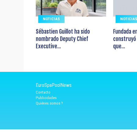
NOTICIAS
NOTICIA
Sébastien Guillot ha sido
Fundada e
nombrado Deputy Chief
construyó
Executive...
que...
EuroSpaPoolNews
Contacto
Publicidades
Quiénes somos ?