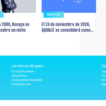
S
NOTICIAS
n 2009, Boospa se
El 19 de noviembre de 2026,
 sobre un nicho
AQUALIE se consolidará como...
Las marcas del grupo
Se
EuroSpaPoolNews
Sus
Spécial Pros
Sus
Comunidades especiales
Eur
PiscineSpa.com
Esp