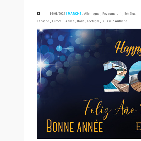
14/01/2022
| MARCHÉ
:
Allemagne
,
Royaume Uni
,
Bénélux
,
Espagne
,
Europe
,
France
,
Italie
,
Portugal
,
Suisse / Autriche