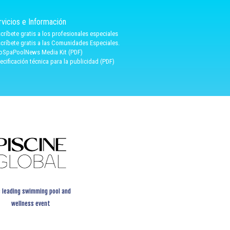
rvicios e Información
críbete gratis a los profesionales especiales
críbete gratis a las Comunidades Especiales.
oSpaPoolNews Media Kit (PDF)
ecificación técnica para la publicidad (PDF)
 leading swimming pool and
wellness event