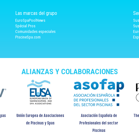
Las marcas del grupo
Se
EuroSpaPoolNews
Sus
Spécial Pros
Sus
Comunidades especiales
Eur
PiscineSpa.com
Esp
ALIANZAS Y COLABORACIONES
spas
Unión Europea de Asociaciones
Asociación Española de
The
de Piscinas y Spas
Profesionales del sector
Piscinas