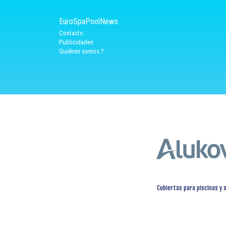
EuroSpaPoolNews
Contacto
Publicidades
Quiénes somos ?
Cubiertas para piscinas y 