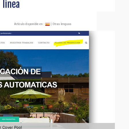
 línea
Artículo disponible en :
| Otras lenguas
er Cover Pool