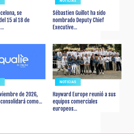
S
NOTICIAS
rcelona, se
Sébastien Guillot ha sido
del 15 al 18 de
nombrado Deputy Chief
..
Executive...
S
NOTICIAS
oviembre de 2026,
Hayward Europe reunió a sus
 consolidará como...
equipos comerciales
europeos...