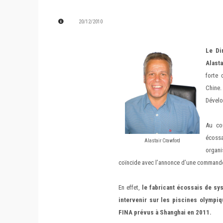
20/12/2010
Le Di
Alast
forte 
Chine.
Dévelo
Au cou
écossa
Alastair Crawford
organi
coïncide avec l’annonce d’une comman
En effet,
le fabricant écossais de sy
intervenir sur les piscines olympi
FINA prévus à Shanghai en 2011.