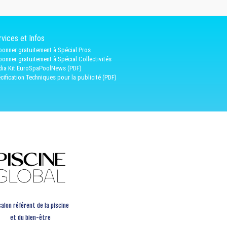
vices et Infos
bonner gratuitement à Spécial Pros
bonner gratuitement à Spécial Collectivités
ia Kit EuroSpaPoolNews (PDF)
cification Techniques pour la publicité (PDF)
salon référent de la piscine
et du bien-être