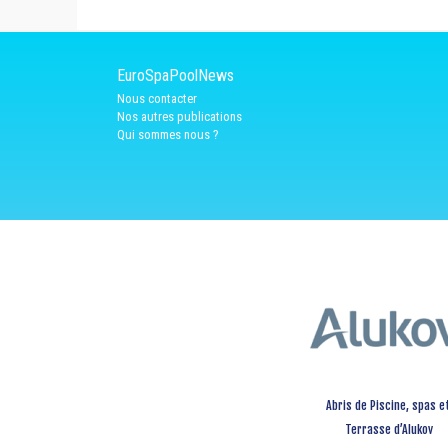
EuroSpaPoolNews
Nous contacter
Nos autres publications
Qui sommes nous ?
Abris de Piscine, spas e
Terrasse d’Alukov