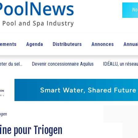
No
pements
Agenda
Distributeurs
Annonces
Annua
ter du sel...
Devenir concessionnaire Aquilus
IDÉALU, un réseau 
ogen
ine pour Triogen