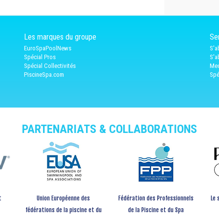
Les marques du groupe
Ser
EuroSpaPoolNews
S'a
Spécial Pros
S'a
Spécial Collectivités
Med
PiscineSpa.com
Spé
PARTENARIATS & COLLABORATIONS
t
Union Européenne des
Fédération des Professionnels
Le 
fédérations de la piscine et du
de la Piscine et du Spa