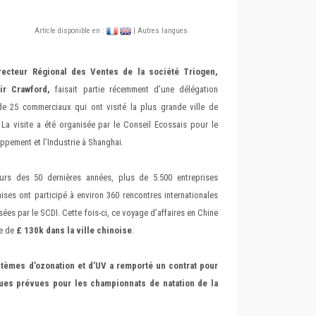
Article disponible en :
| Autres langues
recteur Régional des Ventes de la société Triogen,
air Crawford,
faisait partie récemment d’une délégation
de 25 commerciaux qui ont visité la plus grande ville de
 La visite a été organisée par le Conseil Ecossais pour le
ppement et l’Industrie à Shanghai.
rs des 50 dernières années, plus de 5.500 entreprises
ises ont participé à environ 360 rencontres internationales
sées par le SCDI. Cette fois-ci, ce voyage d’affaires en Chine
de de
£ 130k dans la ville chinoise
.
stèmes d’ozonation et d’UV a remporté un contrat pour
ques prévues pour les championnats de natation de la