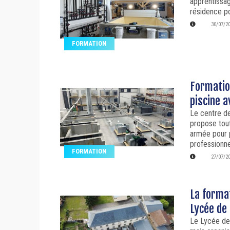
apprentissag
résidence po
30/07/2
FORMATION
Formatio
piscine 
Le centre d
propose tou
armée pour p
professionn
FORMATION
27/07/2
La format
Lycée de
Le Lycée de