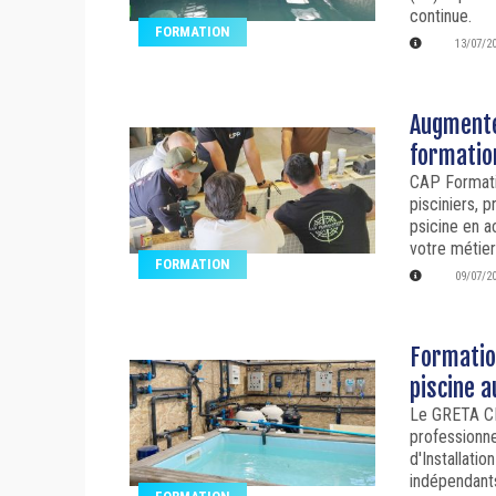
continue.
FORMATION
13/07/2
Augmentez
formatio
CAP Formati
pisciniers, 
psicine en 
votre métier
FORMATION
09/07/2
Formatio
piscine 
Le GRETA CF
professionne
d'Installati
indépendant