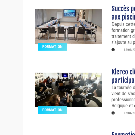
Succès p
aux pisci
Depuis cett
formation gra
traitement d
s’ajoute au 
FORMATION
15/04/2
Klereo c
participa
La tournée 
vient de s’a
professionne
Belgique et 
FORMATION
07/04/2