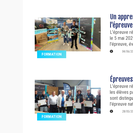
Un appren
l'épreuv
L'épreuve ré
le 5 mai 202
l'épreuve, é
04/06/2
FORMATION
Épreuves
L'épreuve ré
les élèves p
sont disting
l'épreuve na
28/05/2
FORMATION