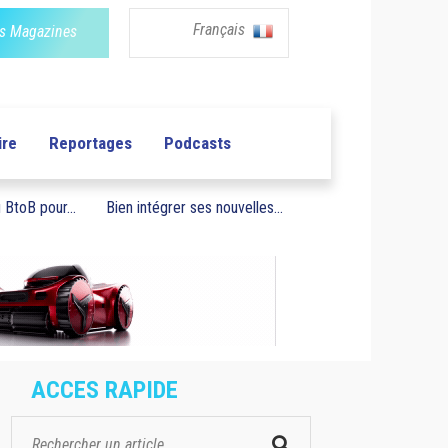
Français
s Magazines
ire
Reportages
Podcasts
BtoB pour...
Bien intégrer ses nouvelles...
ACCES RAPIDE