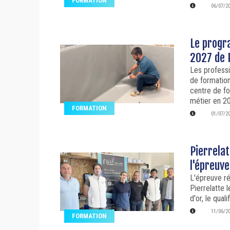
FORMATION
06/07/2
Le progr
2027 de 
Les professi
de formation
centre de f
métier en 2
FORMATION
01/07/2
Pierrelat
l'épreuv
L'épreuve r
Pierrelatte 
d'or, le qual
11/06/2
FORMATION