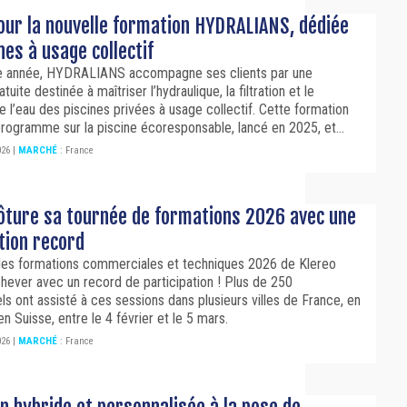
our la nouvelle formation HYDRALIANS, dédiée
nes à usage collectif
e année, HYDRALIANS accompagne ses clients par une
tuite destinée à maîtriser l’hydraulique, la filtration et le
e l’eau des piscines privées à usage collectif. Cette formation
programme sur la piscine écoresponsable, lancé en 2025, et...
026
|
MARCHÉ
:
France
lôture sa tournée de formations 2026 avec une
tion record
des formations commerciales et techniques 2026 de Klereo
chever avec un record de participation ! Plus de 250
ls ont assisté à ces sessions dans plusieurs villes de France, en
en Suisse, entre le 4 février et le 5 mars.
026
|
MARCHÉ
:
France