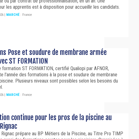
e ou par contrat de professionnalisation, en un an. Une
ur les apprentis est à disposition pour accueillir les candidats.
026
|
MARCHÉ
:
France
ns Pose et soudure de membrane armée
avec ST FORMATION
e formation ST FORMATION, certifié Qualiopi par AFNOR,
te l'année des formations à la pose et soudure de membrane
iscine. Plusieurs niveaux sont possibles selon les besoins du
el.
026
|
MARCHÉ
:
France
ion continue pour les pros de la piscine au
 Rignac
 Rignac prépare au BP Métiers de la Piscine, au Titre Pro TIMP