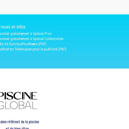
vices et Infos
bonner gratuitement à Spécial Pros
bonner gratuitement à Spécial Collectivités
ia Kit EuroSpaPoolNews (PDF)
cification Techniques pour la publicité (PDF)
salon référent de la piscine
et du bien-être