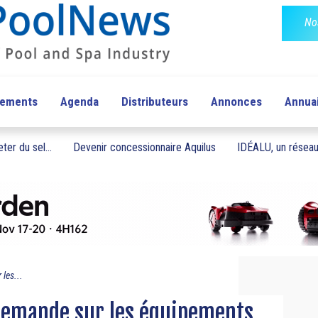
No
pements
Agenda
Distributeurs
Annonces
Annua
ter du sel...
Devenir concessionnaire Aquilus
IDÉALU, un réseau 
les...
 demande sur les équipements