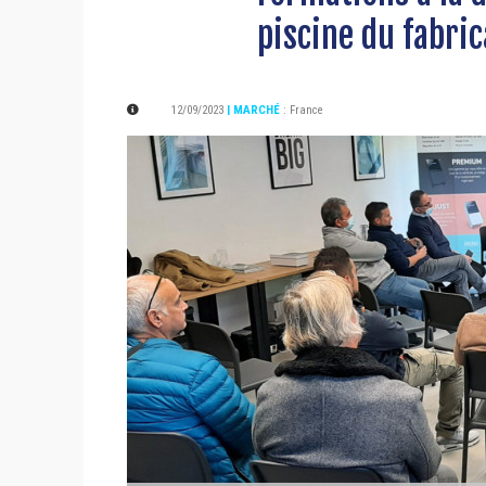
piscine du fabric
12/09/2023
| MARCHÉ
:
France