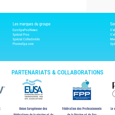
Les marques du groupe
Ser
EuroSpaPoolNews
S'a
Spécial Pros
S'a
Spécial Collectivités
Med
PiscineSpa.com
Spé
PARTENARIATS & COLLABORATIONS
t
Union Européenne des
Fédération des Professionnels
Le 
fédérations de la piscine et du
de la Piscine et du Spa