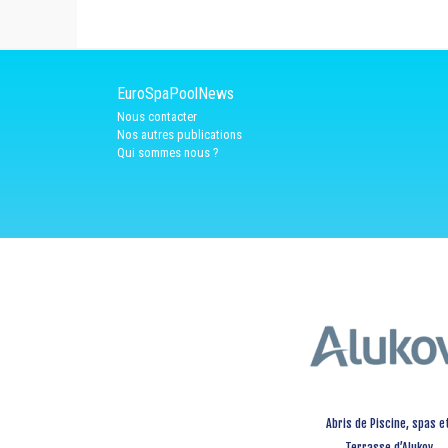
EuroSpaPoolNews
Nous contacter
Nos autres publications
Qui sommes nous ?
Abris de Piscine, spas e
Terrasse d’Alukov