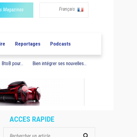
Français
s Magazines
ire
Reportages
Podcasts
BtoB pour...
Bien intégrer ses nouvelles...
ACCES RAPIDE