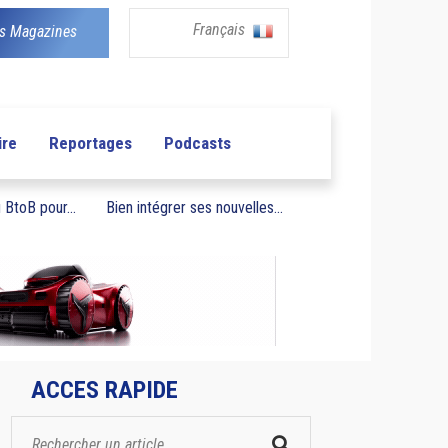
Français
s Magazines
ire
Reportages
Podcasts
BtoB pour...
Bien intégrer ses nouvelles...
ACCES RAPIDE