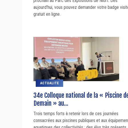
prochain au Parc des Expositions de Niort. Dès
aujourd'hui, vous pouvez demander votre badge visit
gratuit en ligne.
ACTUALITE
34e Colloque national de la « Piscine d
Demain » au...
Trois temps forts à retenir lors de ces journées
consacrées aux piscines publiques et aux équipemen
aquatiques des collectivités : des élus très présents,