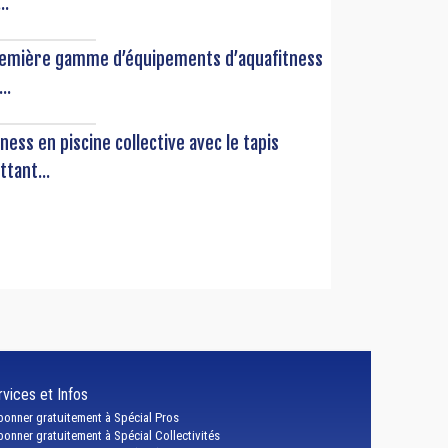
..
emière gamme d’équipements d’aquafitness
..
tness en piscine collective avec le tapis
ttant...
vices et Infos
bonner gratuitement à Spécial Pros
bonner gratuitement à Spécial Collectivités