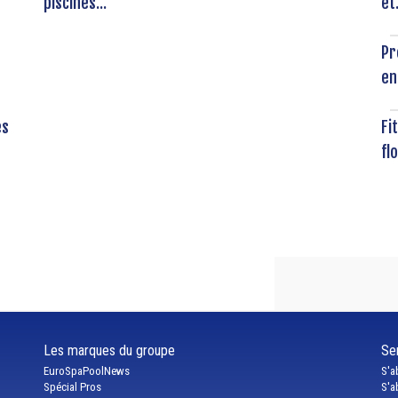
piscines...
et.
Pr
en.
es
Fi
flo
Les marques du groupe
Ser
EuroSpaPoolNews
S'a
Spécial Pros
S'a