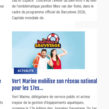
Eau et Espace : concevoir l’avenir du bien-être » au sein
eur
de l’emblématique pavillon Mies van der Rohe, dans le
cadre du programme officiel de Barcelone 2026,
Capitale mondiale de...
ACTUALITE
e
Vert Marine mobilise son réseau national
pour les 17es...
Vert Marine, délégataire de service public et acteur
ts
majeur de la gestion d'équipements aquatiques,
organise la 17e édition des Journées Sauvetage. Du 1er