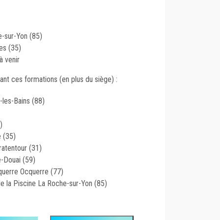
e-sur-Yon (85)
es (35)
à venir
ant ces formations (en plus du siège) :
-les-Bains (88)
)
 (35)
atentour (31)
-Douai (59)
uerre Ocquerre (77)
de la Piscine La Roche-sur-Yon (85)