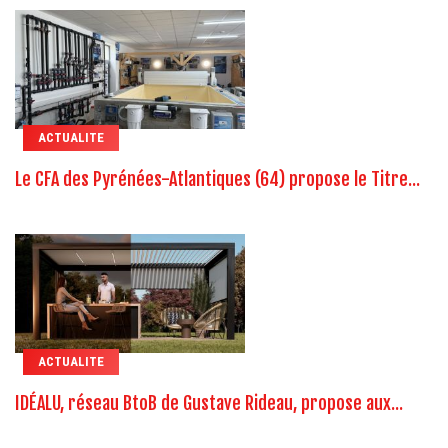
ACTUALITE
Le CFA des Pyrénées-Atlantiques (64) propose le Titre...
ACTUALITE
IDÉALU, réseau BtoB de Gustave Rideau, propose aux...