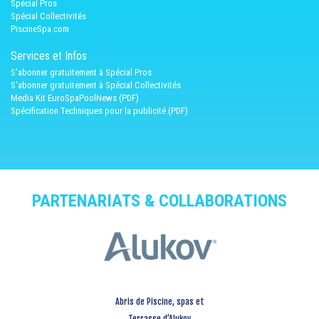
Spécial Pros
Spécial Collectivités
PiscineSpa.com
Services et Infos
S'abonner gratuitement à Spécial Pros
S'abonner gratuitement à Spécial Collectivités
Media Kit EuroSpaPoolNews (PDF)
Spécification Techniques pour la publicité (PDF)
PARTENARIATS & COLLABORATIONS
Abris de Piscine, spas et
Terrasse d’Alukov