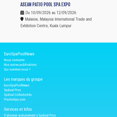
ASEAN PATIO POOL SPA EXPO
Du 10/09/2026 au 12/09/2026
Malaisie, Malaysia International Trade and
Exhibition Centre, Kuala Lumpur
EuroSpaPoolNews
Nous contacter
Nos autres publications
Qui sommes nous ?
Les marques du groupe
EuroSpaPoolNews
Spécial Pros
Spécial Collectivités
PiscineSpa.com
Services et Infos
S'abonner gratuitement à Spécial Pros