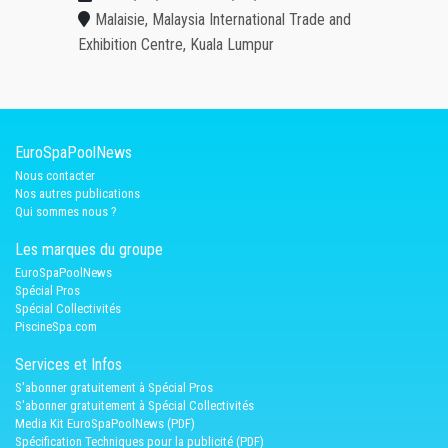
Malaisie, Malaysia International Trade and
Exhibition Centre, Kuala Lumpur
EuroSpaPoolNews
Nous contacter
Nos autres publications
Qui sommes nous ?
Les marques du groupe
EuroSpaPoolNews
Spécial Pros
Spécial Collectivités
PiscineSpa.com
Services et Infos
S'abonner gratuitement à Spécial Pros
S'abonner gratuitement à Spécial Collectivités
Media Kit EuroSpaPoolNews (PDF)
Spécification Techniques pour la publicité (PDF)