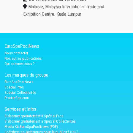
Malaisie, Malaysia International Trade and
Exhibition Centre, Kuala Lumpur
EuroSpaPoolNews
Nous contacter
Nos autres publications
Qui sommes nous ?
Les marques du groupe
EuroSpaPoolNews
Spécial Pros
Spécial Collectivités
PiscineSpa.com
Services et Infos
S'abonner gratuitement à Spécial Pros
S'abonner gratuitement à Spécial Collectivités
Media Kit EuroSpaPoolNews (PDF)
Spécification Techniques pour la publicité (PDF)