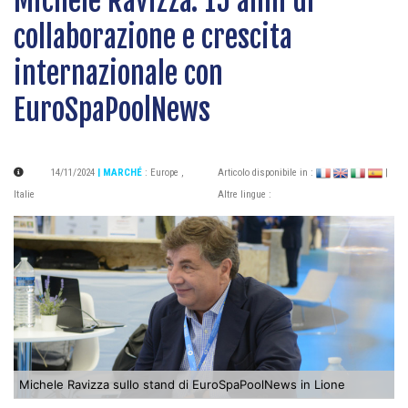
Michele Ravizza: 15 anni di
collaborazione e crescita
internazionale con
EuroSpaPoolNews
14/11/2024
| MARCHÉ
:
Europe
,
Articolo disponibile in :
|
Italie
Altre lingue :
Michele Ravizza sullo stand di EuroSpaPoolNews in Lione