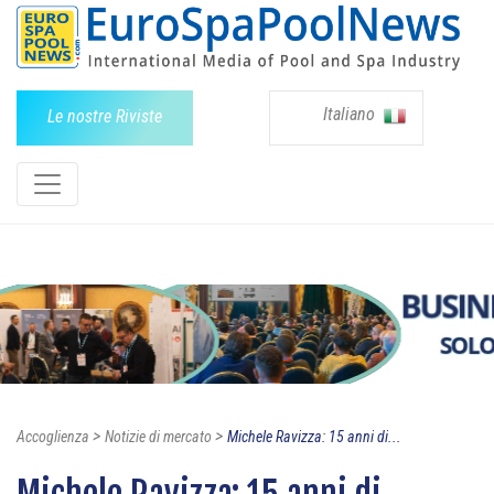
Italiano
Le nostre Riviste
>
>
Accoglienza
Notizie di mercato
Michele Ravizza: 15 anni di...