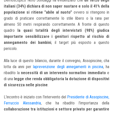
Demoscopico Noto Sondaggi ha evidenziato che
un terzo degli
italiani (34%) dichiara di non saper nuotare e solo il 41% della
popolazione si ritiene "abile al nuoto"
ovvero si ritengono in
grado di praticare correttamente lo stile libero o la rana per
almeno 50 metri respirando correttamente. A fronte di questo
quadro
la quasi totalità degli intervistati (98%) giudica
importante sensibilizzare i genitori rispetto al rischio di
annegamento dei bambini
, il target più esposto a questo
pericolo.
Alla luce di questo bilancio, durante il convegno, Assopiscine, cha
lotta da anni per
laprevenzione degli annegamenti in piscina
, ha
ribadito la
necessità di un intervento normativo immediato
e
di una
legge che renda obbligatoria la dotazione di dispositivi
di sicurezza nelle piscine
.
L'incontro è iniziato con l'intervento del
Presidente di Assopiscine,
Ferruccio Alessandria
, che ha ribadito l'importanza della
collaborazione tra istituzioni e settore privato per garantire