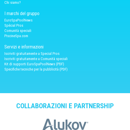
Chi siamo?
I marchi del gruppo
EuroSpaPoolNews
Spécial Pros
Comunità speciali
PiscineSpa.com
Servizi e informazioni
Iscriviti gratuitamente a Special Pros
Iscriviti gratuitamente a Comunità speciali
Kit di supporti EuroSpaPoolNews (PDF)
Specifiche tecniche per la pubblicità (PDF)
COLLABORAZIONI E PARTNERSHIP