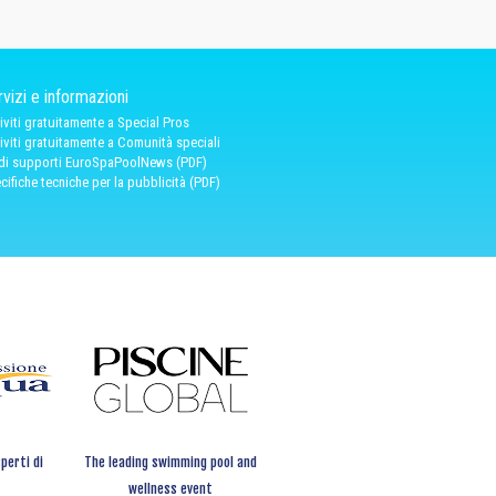
vizi e informazioni
riviti gratuitamente a Special Pros
riviti gratuitamente a Comunità speciali
 di supporti EuroSpaPoolNews (PDF)
cifiche tecniche per la pubblicità (PDF)
perti di
The leading swimming pool and
wellness event