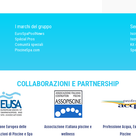
I marchi del gruppo
Ser
EuroSpaPoolNews
Isc
Spécial Pros
Isc
Comunità speciali
Kit
PiscineSpa.com
Spe
COLLABORAZIONI E PARTNERSHIP
one Europea delle
Associazione italiana piscine e
Professione Acqua, Es
zioni di Piscine e Spa
wellness
Piscine