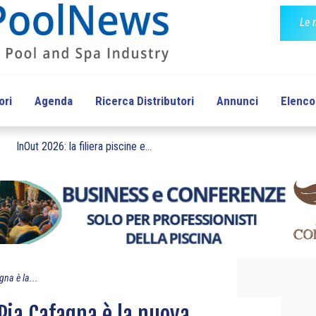
Le 
ori
Agenda
Ricerca Distributori
Annunci
Elenco 
InOut 2026: la filiera piscine e...
na è la...
Pia Cafagna è la nuova