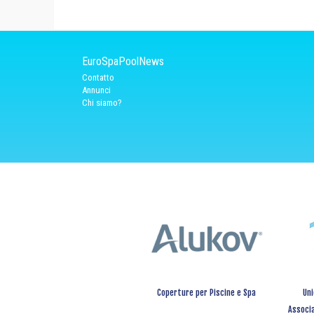
EuroSpaPoolNews
Contatto
Annunci
Chi siamo?
Coperture per Piscine e Spa
Uni
Associa