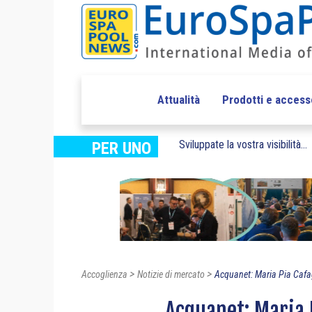
Attualità
Prodotti e access
Sviluppate la vostra visibilità...
PER UNO
>
>
Accoglienza
Notizie di mercato
Acquanet: Maria Pia Cafag
Acquanet: Maria 