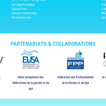
EuroSpaPoolNews
S'a
Spécial Pros
S'a
Spécial Collectivités
Med
PiscineSpa.com
Spé
PARTENARIATS & COLLABORATIONS
t
Union Européenne des
Fédération des Professionnels
Le 
fédérations de la piscine et du
de la Piscine et du Spa
spa