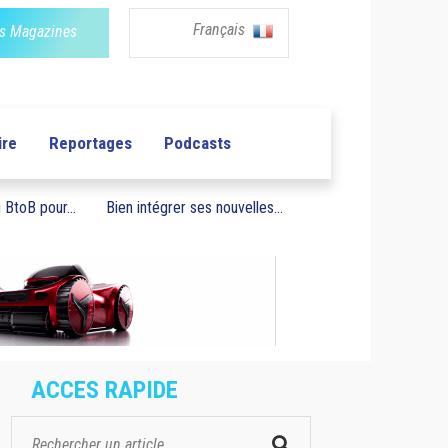
Français
s Magazines
ire
Reportages
Podcasts
BtoB pour...
Bien intégrer ses nouvelles...
ACCES RAPIDE