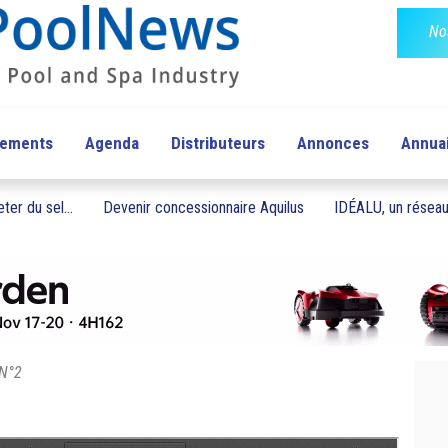
No
pements
Agenda
Distributeurs
Annonces
Annua
ter du sel...
Devenir concessionnaire Aquilus
IDÉALU, un réseau 
 N°2