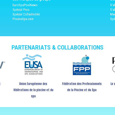
EuroSpaPoolNews
S'a
Spécial Pros
S'a
Spécial Collectivités
Med
PiscineSpa.com
Spé
PARTENARIATS & COLLABORATIONS
t
Union Européenne des
Fédération des Professionnels
Le 
fédérations de la piscine et du
de la Piscine et du Spa
spa