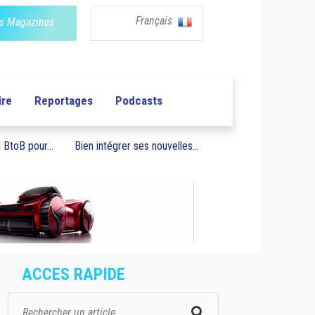
Français
s Magazines
ire
Reportages
Podcasts
BtoB pour...
Bien intégrer ses nouvelles...
ACCES RAPIDE