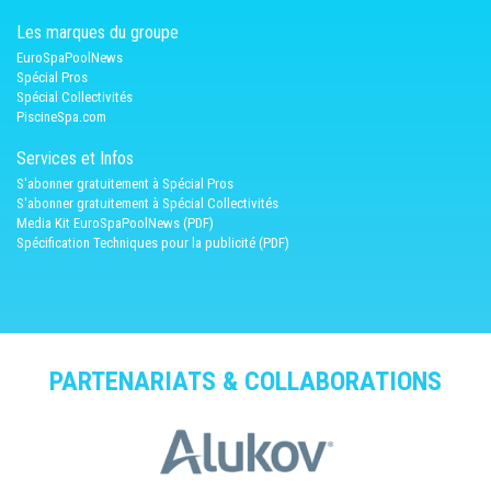
Les marques du groupe
EuroSpaPoolNews
Spécial Pros
Spécial Collectivités
PiscineSpa.com
Services et Infos
S'abonner gratuitement à Spécial Pros
S'abonner gratuitement à Spécial Collectivités
Media Kit EuroSpaPoolNews (PDF)
Spécification Techniques pour la publicité (PDF)
PARTENARIATS & COLLABORATIONS