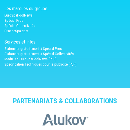
Les marques du groupe
EuroSpaPoolNews
Spécial Pros
Spécial Collectivités
PiscineSpa.com
Services et Infos
S'abonner gratuitement à Spécial Pros
S'abonner gratuitement à Spécial Collectivités
Media Kit EuroSpaPoolNews (PDF)
Spécification Techniques pour la publicité (PDF)
PARTENARIATS & COLLABORATIONS