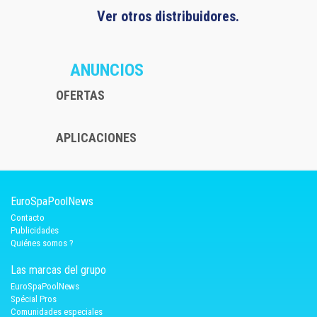
Ver otros distribuidores.
ANUNCIOS
OFERTAS
APLICACIONES
EuroSpaPoolNews
Contacto
Publicidades
Quiénes somos ?
Las marcas del grupo
EuroSpaPoolNews
Spécial Pros
Comunidades especiales