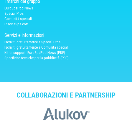
I marchi del gruppo
EuroSpaPoolNews
Spécial Pros
Comunità speciali
PiscineSpa.com
Servizi e informazioni
Iscriviti gratuitamente a Special Pros
Iscriviti gratuitamente a Comunità speciali
Kit di supporti EuroSpaPoolNews (PDF)
Specifiche tecniche per la pubblicità (PDF)
COLLABORAZIONI E PARTNERSHIP