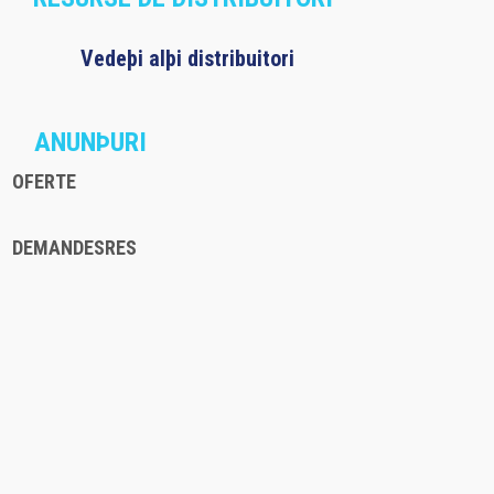
Vedeþi alþi distribuitori
ANUNÞURI
OFERTE
DEMANDESRES