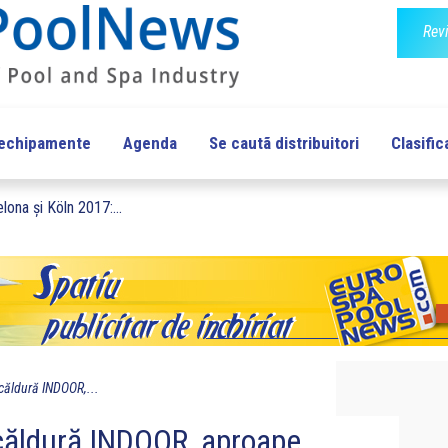
Rev
 echipamente
Agenda
Se cautã distribuitori
Clasific
lona și Köln 2017:...
ăldură INDOOR,...
ăldură INDOOR, aproape