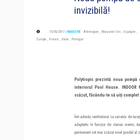
invizibilă!
15/05/2017
| MARCHÉ
:
Allemagne
,
Royaume Uni
,
Espagne
,
Europe
,
France
,
Italie
,
Portugal
Polytropic prezintă noua pompă d
interiorul Pool House. INDOOR
scăzut, făcându-te să uiți complet 
Într-adevăr, ventilatorul cu variator de tu
adaptativ în funcție de starea vremii, da
permanent cel mai scăzut nivel posibil al 