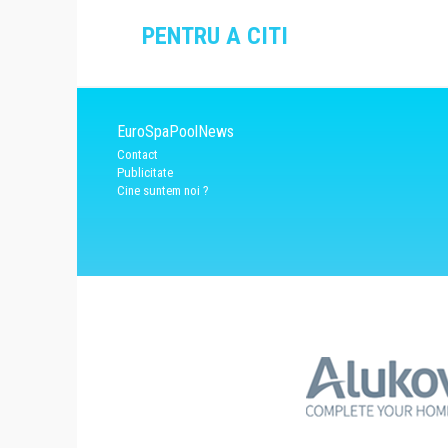
PENTRU A CITI
EuroSpaPoolNews
Contact
Publicitate
Cine suntem noi ?