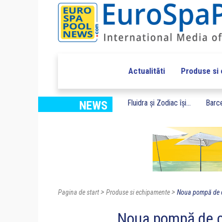
Actualitãti
Produse si
Fluidra și Zodiac își...
Barce
NEWS
>
>
Pagina de start
Produse si echipamente
Noua pompă de c
Noua pompă de c