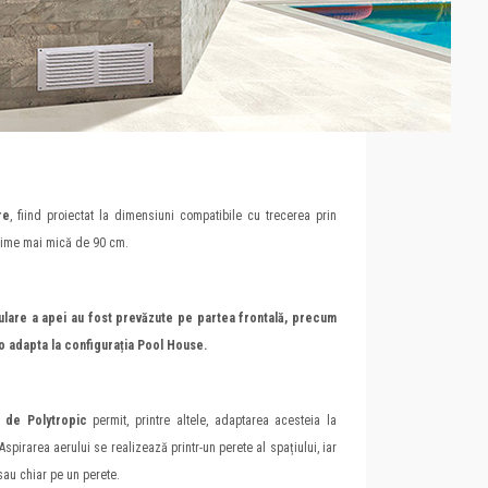
re
, fiind proiectat la dimensiuni compatibile cu trecerea prin
lățime mai mică de 90 cm.
efulare a apei au fost prevăzute pe partea frontală, precum
 o adapta la configurația Pool House.
e de Polytropic
permit, printre altele, adaptarea acesteia la
Aspirarea aerului se realizează printr-un perete al spațiului, iar
au chiar pe un perete.