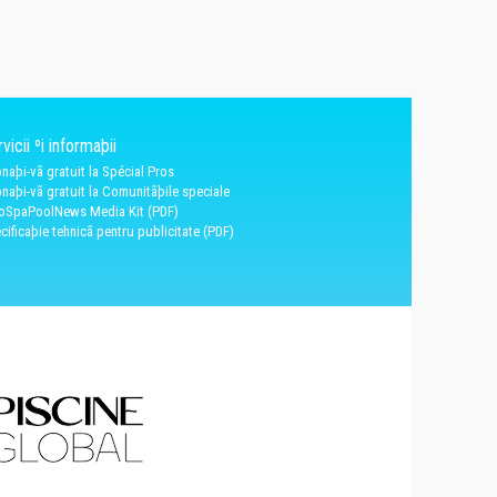
vicii ºi informaþii
naþi-vã gratuit la Spécial Pros
naþi-vã gratuit la Comunitãþile speciale
oSpaPoolNews Media Kit (PDF)
cificaþie tehnicã pentru publicitate (PDF)