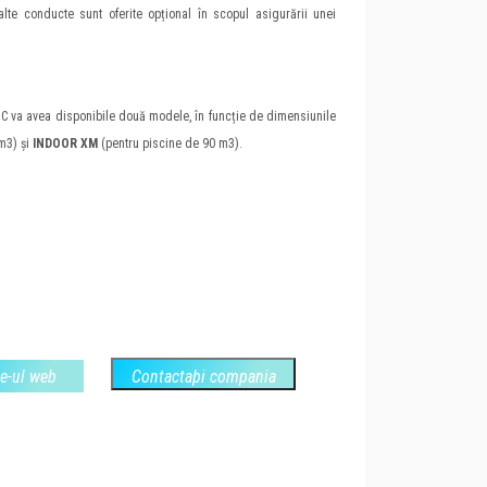
lalte conducte sunt oferite opțional în scopul asigurării unei
IC va avea disponibile două modele, în funcție de dimensiunile
m3) și
INDOOR XM
(pentru piscine de 90 m3).
te-ul web
Contactaþi compania