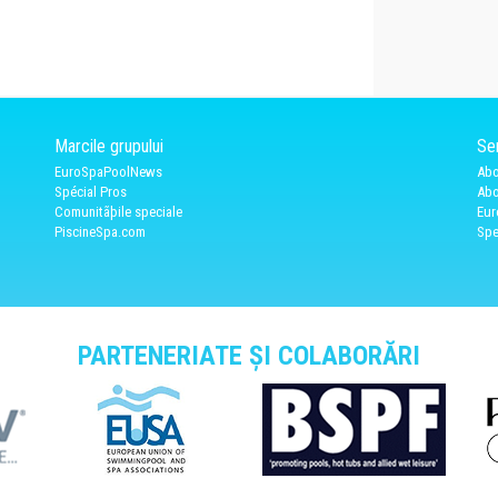
Marcile grupului
Ser
EuroSpaPoolNews
Abo
Spécial Pros
Abo
Comunitãþile speciale
Eur
PiscineSpa.com
Spe
PARTENERIATE ȘI COLABORĂRI