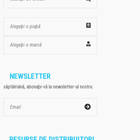
Alegeþi o piaþã
Alegeþi o marcã
NEWSLETTER
sãptãmânã, abonaþi-vã la newsletter-ul nostru:
RESURSE DE DISTRIBUITORI