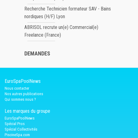
Recherche Technicien formateur SAV - Bains
nordiques (H/F) Lyon
ABRISOL recrute un(e) Commercial(e)
Freelance (France)
DEMANDES
EuroSpaPoolNews
Nous contacter
Nos autres publications
Qui sommes nous ?
Les marques du groupe
EuroSpaPoolNews
Spécial Pros
Spécial Collectivités
PiscineSpa.com