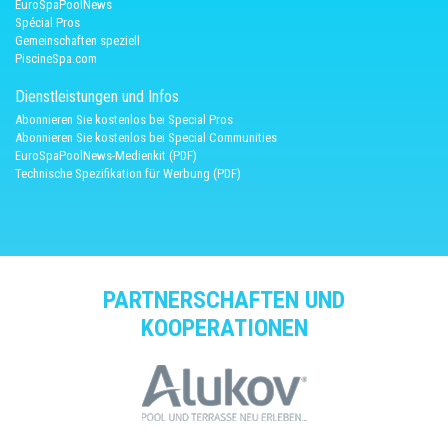
EuroSpaPoolNews
Spécial Pros
Gemeinschaften speziell
PiscineSpa.com
Dienstleistungen und Infos
Abonnieren Sie kostenlos bei Special Pros
Abonnieren Sie kostenlos bei Special Communities
EuroSpaPoolNews-Medienkit (PDF)
Technische Spezifikation für Werbung (PDF)
PARTNERSCHAFTEN UND
KOOPERATIONEN