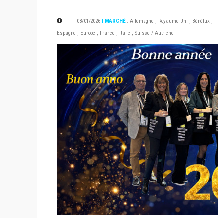
08/01/2026
| MARCHÉ
:
Allemagne
,
Royaume Uni
,
Bénélux
,
Espagne
,
Europe
,
France
,
Italie
,
Suisse / Autriche