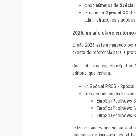
cinco números de
Spécial
el especial
Spécial COLL
administraciones y actores 
2026: un año clave en torno 
El año 2026 estará marcado por un
evento de referencia para la prof
Con este motivo, EuroSpaPool
editorial que incluirá:
un Spécial PROS - Spécial L
tres periódicos exclusivos d
EuroSpaPoolNews Spé
EuroSpaPoolNews Sp
EuroSpaPoolNews Sp
Estas ediciones tienen como obje
tendencias e innovaciones, al ti