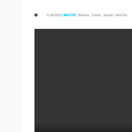
11/06/2025
| MARCHÉ
:
Bénélux
,
France
,
Suisse / Autriche