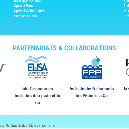
EuroSpaPoolNews
S'a
Spécial Pros
S'a
Spécial Collectivités
Med
PiscineSpa.com
Spé
PARTENARIATS & COLLABORATIONS
t
Union Européenne des
Fédération des Professionnels
Le 
fédérations de la piscine et du
de la Piscine et du Spa
spa
ako -
Mentions légales
-
Charte confidentialité