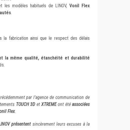
 et les modèles habituels de LINOV,
Vonil Flex
autés
.
s la fabrication ainsi que le respect des délais
t la même qualité, étanchéité et durabilité
és.
 précédemment par l’agence de communication de
vêtements
TOUCH 3D
et
XTREME
ont été
associées
onil Flex
.
LINOV présentent
sincèrement leurs excuses à la