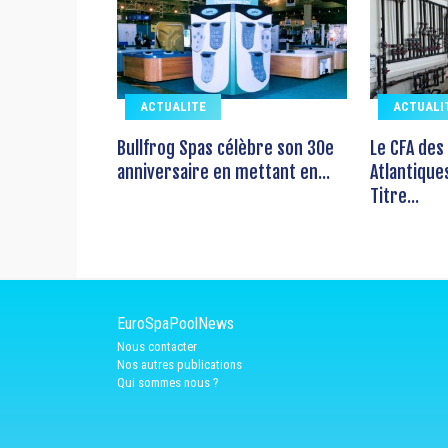
ACTUALITE
ACTUALI
Bullfrog Spas célèbre son 30e
Le CFA des
anniversaire en mettant en...
Atlantique
Titre...
EuroSpaPoolNews
Nous contacter
Nos autres publications
Qui sommes nous ?