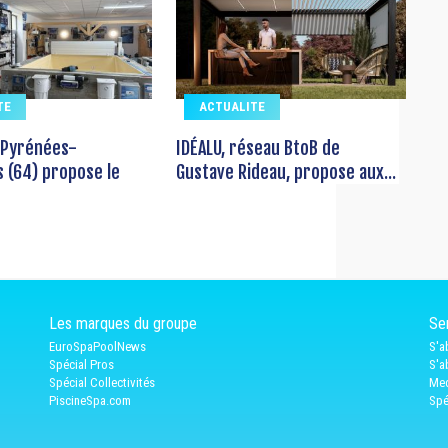
TE
ACTUALITE
 Pyrénées-
IDÉALU, réseau BtoB de
s (64) propose le
Gustave Rideau, propose aux...
Les marques du groupe
Ser
EuroSpaPoolNews
S'a
Spécial Pros
S'a
Spécial Collectivités
Med
PiscineSpa.com
Spé