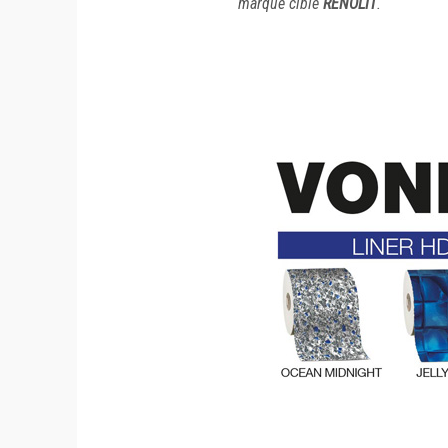
marque cible
RENOLIT
.